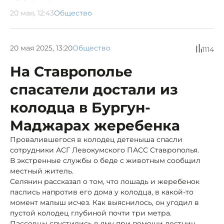
20 мая, 12:43
Общество
20 мая 2025, 13:20
Общество
1114
На Ставрополье
спасатели достали из
колодца в Бургун-
Маджарах жеребенка
Провалившегося в колодец детеныша спасли
сотрудники АСГ Левокумского ПАСС Ставрополья.
В экстренные службы о беде с животным сообщил
местный житель.
Селянин рассказал о том, что лошадь и жеребенок
паслись напротив его дома у колодца, в какой-то
момент малыш исчез. Как выяснилось, он угодил в
пустой колодец глубиной почти три метра.
Пассовцы спустились в яму при помощи лестниц,