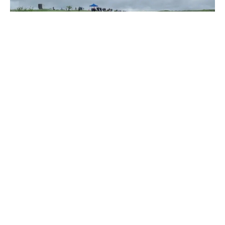
Фото: пресс-служба администрации Георгиевского округа,
архив
Фестиваль «Георгиевская Казарла», приуроченный ко
Дню России, соберет под открытым небом мастеров и
ценителей казачьей культуры со всех уголков страны.
Гостей ждут стремительные казачьи скачки, где
всадники продемонстрируют виртуозное владение
конем, и показательные выступления, включая
мастерство конной рубки. Это не просто
демонстрация силы и ловкости, но и дань уважения
многовековым традициям, передаваемым из
поколения в поколение.