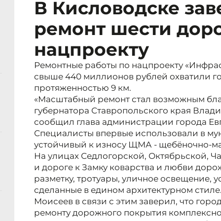
В Кисловодске за
ремонт шести доро
нацпроекту
Ремонтные работы по нацпроекту «Инфрас
свыше 440 миллионов рублей охватили г
протяженностью 9 км.
«Масштабный ремонт стал возможным бл
губернатора Ставропольского края Влади
сообщил глава администрации города Ев
Специалисты впервые использовали в му
устойчивый к износу ЩМА - щебёночно-м
На улицах Седлогорской, Октябрьской, Ча
и дороге к Замку коварства и любви дор
разметку, тротуары, уличное освещение, 
сделанные в едином архитектурном стиле
Моисеев в связи с этим заверил, что горо
ремонту дорожного покрытия комплексно.