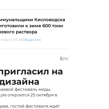
ммунальщики Кисловодска
иготовили к зиме 600 тонн
левого раствора
ктября, 09:36
Общество
791
 пригласил на
 дизайна
краевой фестиваль моды,
le откроется 25 октября в
ева, гостей фестиваля ждёт