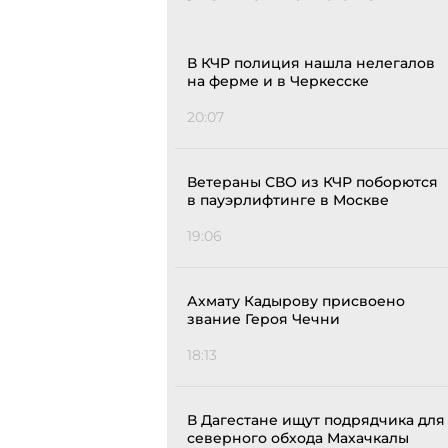
В КЧР полиция нашла нелегалов
на ферме и в Черкесске
20:07
Ветераны СВО из КЧР поборются
в пауэрлифтинге в Москве
19:06
Ахмату Кадырову присвоено
звание Героя Чечни
18:13
В Дагестане ищут подрядчика для
северного обхода Махачкалы