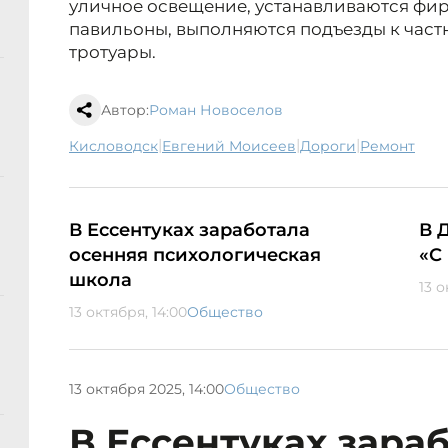
уличное освещение, устанавливаются фи
павильоны, выполняются подъезды к час
тротуары.
Автор:
Роман Новоселов
|
|
|
Кисловодск
Евгений Моисеев
дороги
ремонт
В Ессентуках заработала
В 
осенняя психологическая
«С
школа
13 о
13 октября, 14:00
Общество
13 октября 2025, 14:00
Общество
В Ессентуках зара