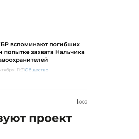
КБР вспоминают погибших
и попытке захвата Нальчика
авоохранителей
ктября, 11:31
Общество
803
зуют проект