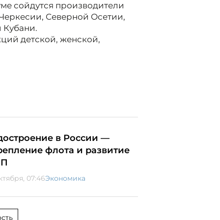
уме сойдутся производители
-Черкесии, Северной Осетии,
 Кубани.
ций детской, женской,
достроение в России —
репление флота и развитие
МП
ктября, 07:46
Экономика
сть