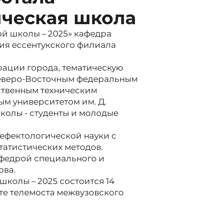
ическая школа
й школы – 2025» кафедра
ия ессентукского филиала
рации города, тематическую
Северо-Восточным федеральным
ственным техническим
ым университетом им. Д.
колы - студенты и молодые
ефектологической науки с
татистических методов.
федрой специального и
ова.
колы – 2025 состоится 14
те телемоста межвузовского