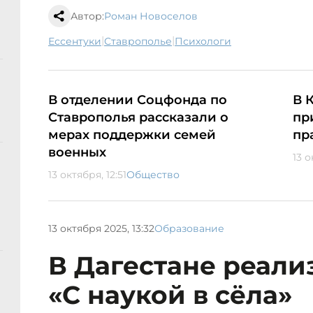
Автор:
Роман Новоселов
|
|
Ессентуки
Ставрополье
психологи
В отделении Соцфонда по
В 
Ставрополья рассказали о
пр
мерах поддержки семей
пр
военных
13 о
13 октября, 12:51
Общество
13 октября 2025, 13:32
Образование
В Дагестане реали
«С наукой в сёла»