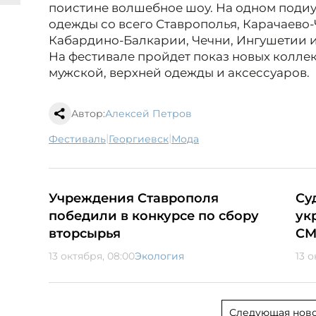
поистине волшебное шоу. На одном поди
одежды со всего Ставрополья, Карачаево
Кабардино-Балкарии, Чечни, Ингушетии и
На фестивале пройдет показ новых коллек
мужской, верхней одежды и аксессуаров.
Автор:
Алексей Петров
|
|
фестиваль
Георгиевск
мода
Учреждения Ставрополя
Су
победили в конкурсе по сбору
ук
вторсырья
С
13 октября, 08:00
Экология
13 о
Следующая ново