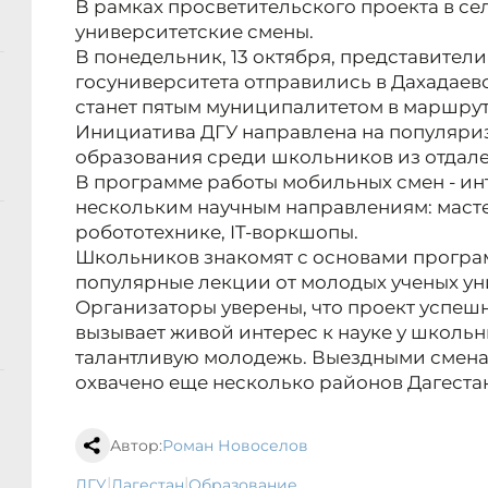
В рамках просветительского проекта в с
университетские смены.
В понедельник, 13 октября, представител
госуниверситета отправились в Дахадаев
станет пятым муниципалитетом в маршрут
Инициатива ДГУ направлена на популяри
образования среди школьников из отдале
В программе работы мобильных смен - ин
нескольким научным направлениям: масте
робототехнике, IT-воркшопы.
Школьников знакомят с основами програ
популярные лекции от молодых ученых ун
Организаторы уверены, что проект успешн
вызывает живой интерес к науке у школьн
талантливую молодежь. Выездными сменам
охвачено еще несколько районов Дагеста
Автор:
Роман Новоселов
|
|
ДГУ
Дагестан
образование