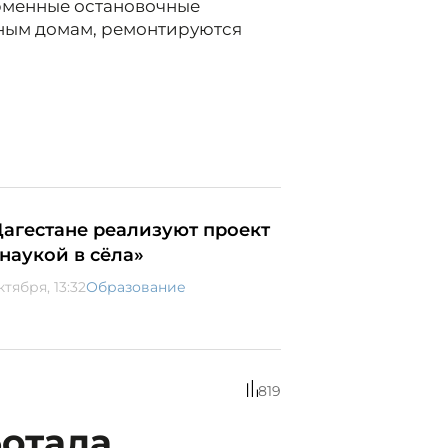
рменные остановочные
тным домам, ремонтируются
Дагестане реализуют проект
 наукой в сёла»
ктября, 13:32
Образование
819
ботала