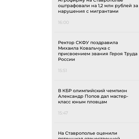
Агрофирму на Ставрополье
оштрафовали на 1,2 млн рублей за
нарушения с мигрантами
16:00
Ректор СКФУ поздравила
Михаила Ковальчука с
присвоением звания Героя Труда
России
15:51
В КБР олимпийский чемпион
Александр Попов дал мастер-
класс юным пловцам
15:47
На Ставрополье оценили
потенциал отечественной