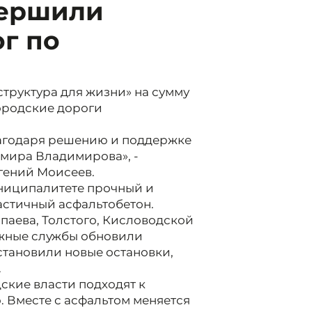
вершили
г по
труктура для жизни» на сумму
ородские дороги
агодаря решению и поддержке
мира Владимирова», -
гений Моисеев.
ниципалитете прочный и
астичный асфальтобетон.
паева, Толстого, Кисловодской
ожные службы обновили
установили новые остановки,
.
дские власти подходят к
 Вместе с асфальтом меняется