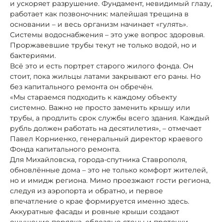
и ускоряет разрушение. Фундамент, невидимый глазу,
работает как позвоночник: малейшая трещина в
основании – и весь организм начинает «гулять».
Системы водоснабжения – это уже вопрос здоровья.
Проржавевшие трубы текут не только водой, но и
бактериями.
Всё это и есть портрет старого жилого фонда. Он
стоит, пока жильцы латами закрывают его раны. Но
без капитального ремонта он обречён.
«Мы стараемся подходить к каждому объекту
системно. Важно не просто заменить крышу или
трубы, а продлить срок службы всего здания. Каждый
рубль должен работать на десятилетия», – отмечает
Павел Корниенко, генеральный директор краевого
Фонда капитального ремонта.
Для Михайловска, города-спутника Ставрополя,
обновлённые дома – это не только комфорт жителей,
но и имидж региона. Мимо проезжают гости региона,
следуя из аэропорта и обратно, и первое
впечатление о крае формируется именно здесь.
Аккуратные фасады и ровные крыши создают
ощущение порядка, облезлые стены и протечки –