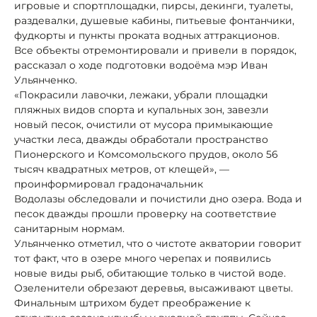
игровые и спортплощадки, пирсы, декинги, туалеты,
раздевалки, душевые кабины, питьевые фонтанчики,
фудкорты и пункты проката водных аттракционов.
Все объекты отремонтировали и привели в порядок,
рассказал о ходе подготовки водоёма мэр Иван
Ульянченко.
«Покрасили лавочки, лежаки, убрали площадки
пляжных видов спорта и купальных зон, завезли
новый песок, очистили от мусора примыкающие
участки леса, дважды обработали пространство
Пионерского и Комсомольского прудов, около 56
тысяч квадратных метров, от клещей», —
проинформировал градоначальник
Водолазы обследовали и почистили дно озера. Вода и
песок дважды прошли проверку на соответствие
санитарным нормам.
Ульянченко отметил, что о чистоте акватории говорит
тот факт, что в озере много черепах и появились
новые виды рыб, обитающие только в чистой воде.
Озеленители обрезают деревья, высаживают цветы.
Финальным штрихом будет преображение к