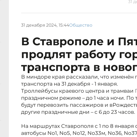
31 д
31 декабря 2024, 15:44
Общество
В Ставрополе и Пя
продлят работу го
транспорта в нов
В миндоре края рассказали, что изменён
транспорта на 31 декабря - 1 января.
Троллейбусы краевого центра и трамваи
праздничном режиме – до 1 часа ночи. По
будут перевозить пассажиров и в
Рождеств
другие праздничные дни – с 6 до 23 часов.
На маршрутах Ставрополя с 1 по 8 января с
автобусы No1, No5, No12, No33м, No36, No3