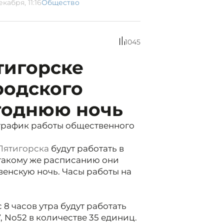
екабря, 11:16
Общество
1045
тигорске
родского
огоднюю ночь
 график работы общественного
Пятигорска
будут работать в
 такому же расписанию они
енскую ночь. Часы работы на
 8 часов утра будут работать
7, No52 в количестве 35 единиц.