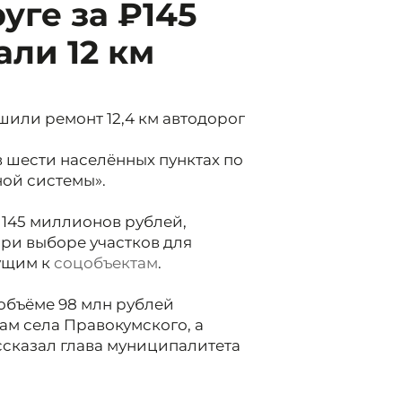
уге за ₽145
ли 12 км
шили ремонт 12,4 км автодорог
 шести населённых пунктах по
ой системы».
145 миллионов рублей,
ри выборе участков для
дущим к
соцобъектам
.
 объёме 98 млн рублей
ам села Правокумского, а
ассказал глава муниципалитета