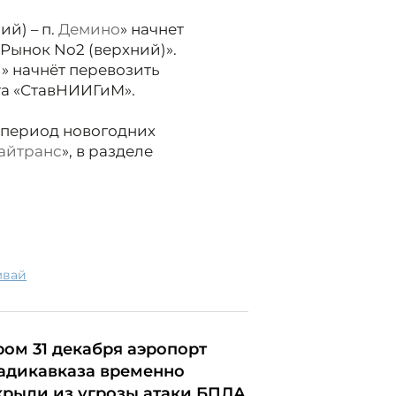
ий) – п.
Демино
» начнет
«Рынок No2 (верхний)».
» начнёт перевозить
та «СтавНИИГиМ».
 период новогодних
айтранс
», в разделе
мвай
ром 31 декабря аэропорт
адикавказа временно
крыли из угрозы атаки БПЛА