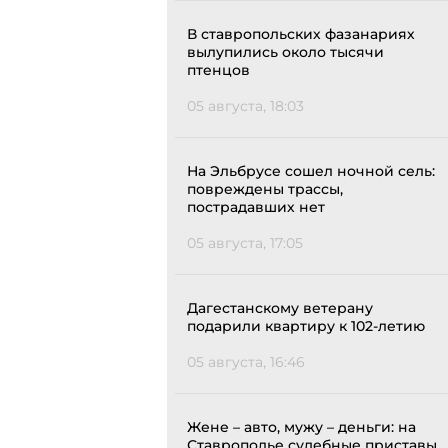
В ставропольских фазанариях
вылупились около тысячи
птенцов
05 августа, 18:03
На Эльбрусе сошел ночной сель:
повреждены трассы,
пострадавших нет
05 августа, 17:05
Дагестанскому ветерану
подарили квартиру к 102-летию
05 августа, 16:46
Жене – авто, мужу – деньги: на
Ставрополье судебные приставы