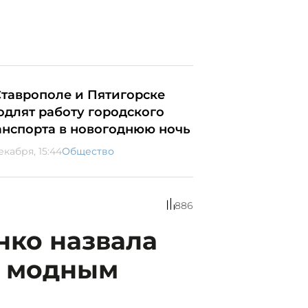
Ставрополе и Пятигорске
одлят работу городского
анспорта в новогоднюю ночь
екабря, 15:44
Общество
886
нко назвала
м модным