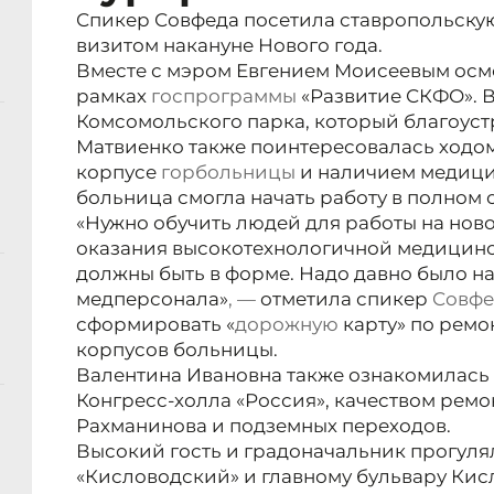
Спикер Совфеда посетила ставропольску
визитом накануне Нового года.
Вместе с мэром Евгением Моисеевым осм
рамках
госпрограммы
«Развитие СКФО». В
Комсомольского парка, который благоустр
Матвиенко также поинтересовалась ходом
корпусе
горбольницы
и наличием медици
больница смогла начать работу в полном 
«Нужно обучить людей для работы на нов
оказания высокотехнологичной медицинс
должны быть в форме. Надо давно было на
медперсонала»
, —
отметила спикер
Совфе
сформировать «
дорожную
карту» по ремо
корпусов больницы.
Валентина Ивановна также ознакомилась 
Конгресс-холла «Россия», качеством рем
Рахманинова и подземных переходов.
Высокий гость и градоначальник прогул
«Кисловодский» и главному бульвару Кис