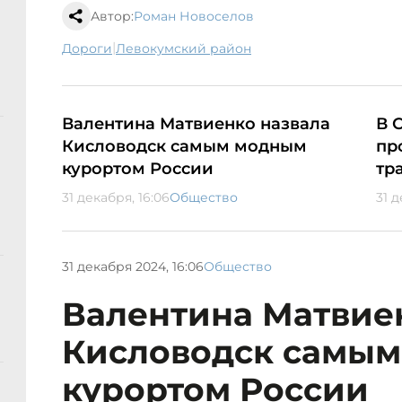
Автор:
Роман Новоселов
|
дороги
Левокумский район
Валентина Матвиенко назвала
В 
Кисловодск самым модным
пр
курортом России
тр
31 декабря, 16:06
Общество
31 д
31 декабря 2024, 16:06
Общество
Валентина Матвие
Кисловодск самы
курортом России