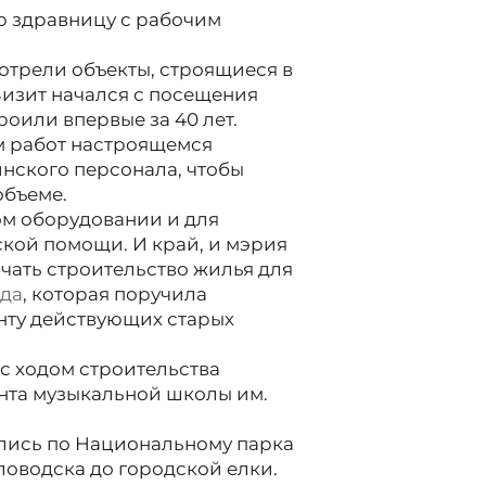
ю здравницу с рабочим
отрели объекты, строящиеся в
изит начался с посещения
оили впервые за 40 лет.
 работ на
строящемся
нского персонала, чтобы
объеме.
ом оборудовании и для
кой помощи. И край, и мэрия
чать строительство жилья для
да
, которая поручила
нту действующих старых
с ходом строительства
онта музыкальной школы им.
ялись по Национальному парка
ловодска до городской елки.