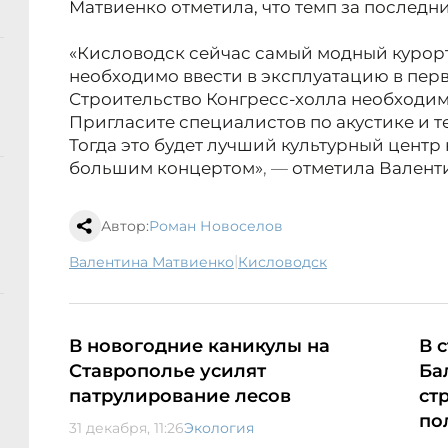
Матвиенко отметила, что темп за последн
«Кисловодск сейчас самый модный курорт
необходимо ввести в эксплуатацию в перв
Строительство Конгресс-холла необходим
Пригласите специалистов по акустике и 
Тогда это будет лучший культурный центр 
большим концертом»
, —
отметила Валент
Автор:
Роман Новоселов
|
Валентина Матвиенко
Кисловодск
В новогодние каникулы на
В 
Ставрополье усилят
Ба
патрулирование лесов
ст
по
31 декабря, 11:26
Экология