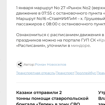
1 января маршрут No 27 «Рынок No2 (верхн
движение в 07:55 с остановочного пункта 
Маршрут No16 «СтавНИИГиМ – х. Грушевый
пассажиров с 08:00 с остановочного пунк
Ознакомиться с расписанием движения в
праздников можно на портале ГУП СК «
Кр
«Расписания», уточнили в
миндоре
.
Автор:
Роман Новоселов
|
|
|
транспортная отрасль
транспорт
троллейбус
тра
Казаки отправили 2
Ут
тонны помощи ставропольской
Вл
бригаде «Терек» в зону СВО
за