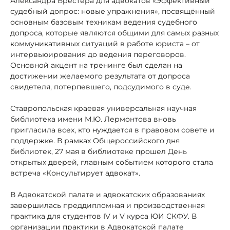
Александра Брестера для адвокатов «Эффективный
судебный допрос: новые упражнения», посвящённый
основным базовым техникам ведения судебного
допроса, которые являются общими для самых разных
коммуникативных ситуаций в работе юриста – от
интервьюирования до ведения переговоров.
Основной акцент на тренинге был сделан на
достижении желаемого результата от допроса
свидетеля, потерпевшего, подсудимого в суде.
Ставропольская краевая универсальная научная
библиотека имени М.Ю. Лермонтова вновь
пригласила всех, кто нуждается в правовом совете и
поддержке. В рамках Общероссийского дня
библиотек, 27 мая в библиотеке прошел День
открытых дверей, главным событием которого стала
встреча «Консультирует адвокат».
В Адвокатской палате и адвокатских образованиях
завершилась преддипломная и производственная
практика для студентов IV и V курса ЮИ СКФУ. В
организации практики в Адвокатской палате