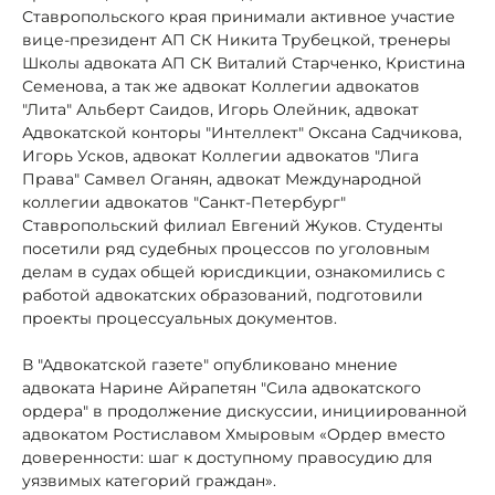
Ставропольского края принимали активное участие
вице-президент АП СК Никита Трубецкой, тренеры
Школы адвоката АП СК Виталий Старченко, Кристина
Семенова, а так же адвокат Коллегии адвокатов
"Лита" Альберт Саидов, Игорь Олейник, адвокат
Адвокатской конторы "Интеллект" Оксана Садчикова,
Игорь Усков, адвокат Коллегии адвокатов "Лига
Права" Самвел Оганян, адвокат Международной
коллегии адвокатов "Санкт-Петербург"
Ставропольский филиал Евгений Жуков. Студенты
посетили ряд судебных процессов по уголовным
делам в судах общей юрисдикции, ознакомились с
работой адвокатских образований, подготовили
проекты процессуальных документов.
В "Адвокатской газете" опубликовано мнение
адвоката Нарине Айрапетян "Сила адвокатского
ордера" в продолжение дискуссии, инициированной
адвокатом Ростиславом Хмыровым «Ордер вместо
доверенности: шаг к доступному правосудию для
уязвимых категорий граждан».