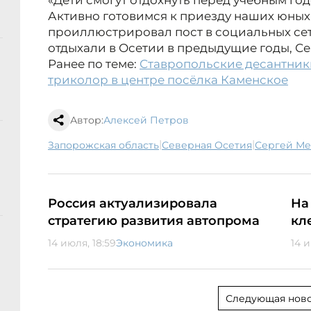
«Дети смогут отдохнуть перед учебным год
Активно готовимся к приезду наших юных 
проиллюстрировал пост в социальных сет
отдыхали в Осетии в предыдущие годы, С
Ранее по теме:
Ставропольские десантник
триколор в центре посёлка Каменское
Автор:
Алексей Петров
|
|
Запорожская область
Северная Осетия
Сергей М
Россия актуализировала
На
стратегию развития автопрома
кл
14 июля, 18:59
Экономика
14 и
Следующая ново