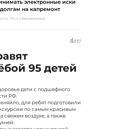
инимать электронные иски
 долгам на капремонт
июля, 06:44
Экономика
737
равят
ёбой 95 детей
здоровье дети с подшефного
сти РФ.
еняйло, для ребят подготовили
экскурсии по самым красивым
а свежем воздухе, а также
ухней.