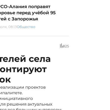
РСО-Алания поправят
оровье перед учёбой 95
тей с Запорожья
юля, 08:13
Общество
825
телей села
монтируют
ок
 реализации проектов
ипалитете.
 инициативного
для решения актуальных
ется все большим интересом,