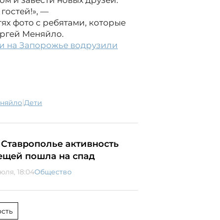
ом и завести новых друзей.
гостей!», —
ях фото с ребятами, которые
ергей Меняйло.
и на Запорожье водрузили
|
еняйло
дети
 Ставрополье активность
ещей пошла на спад
юля, 18:04
Общество
сть