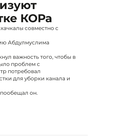
низуют
тке КОРа
хачкалы совместно с
нию Абдулмуслима
нул важность того, чтобы в
было проблем с
тр потребовал
тки для уборки канала и
 пообещал он.