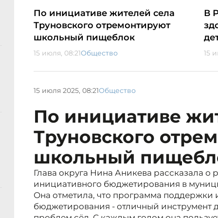
По инициативе жителей села
В 
Труновского отремонтируют
зд
школьный пищеблок
де
15 июля, 08:21
Общество
15 и
15 июля 2025, 08:21
Общество
По инициативе жи
Труновского отре
школьный пищебл
Глава округа Нина Аникева рассказала о
инициативного бюджетирования в муниц
Она отметила, что программа поддержки
бюджетирования - отличный инструмент 
проблем сёл. С каждым годом она пользу