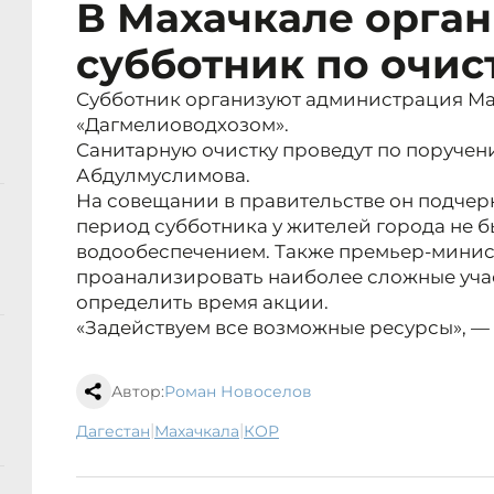
В Махачкале орга
субботник по очис
Субботник организуют администрация Ма
«Дагмелиоводхозом».
Санитарную очистку проведут по поруче
Абдулмуслимова.
На совещании в правительстве он подчерк
период субботника у жителей города не 
водообеспечением. Также премьер-минис
проанализировать наиболее сложные учас
определить время акции.
«Задействуем все возможные ресурсы», —
Автор:
Роман Новоселов
|
|
Дагестан
Махачкала
КОР