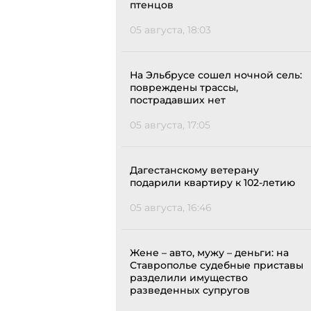
птенцов
05 августа, 18:03
На Эльбрусе сошел ночной сель:
повреждены трассы,
пострадавших нет
05 августа, 17:05
Дагестанскому ветерану
подарили квартиру к 102-летию
05 августа, 16:46
Жене – авто, мужу – деньги: на
Ставрополье судебные приставы
разделили имущество
разведенных супругов