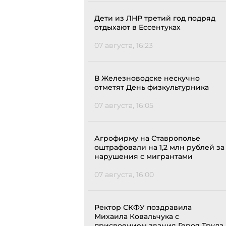
Дети из ЛНР третий год подряд
отдыхают в Ессентуках
07 августа, 16:23
В Железноводске нескучно
отметят День физкультурника
07 августа, 16:05
Агрофирму на Ставрополье
оштрафовали на 1,2 млн рублей за
нарушения с мигрантами
07 августа, 16:00
Ректор СКФУ поздравила
Михаила Ковальчука с
присвоением звания Героя Труда