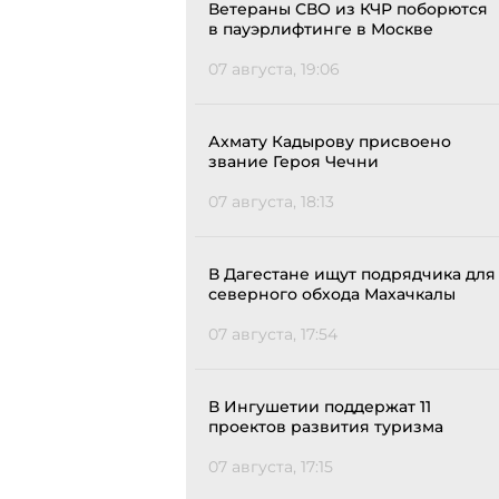
Ветераны СВО из КЧР поборются
в пауэрлифтинге в Москве
07 августа, 19:06
Ахмату Кадырову присвоено
звание Героя Чечни
07 августа, 18:13
В Дагестане ищут подрядчика для
северного обхода Махачкалы
07 августа, 17:54
В Ингушетии поддержат 11
проектов развития туризма
07 августа, 17:15