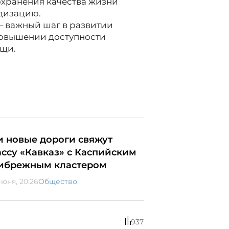
охранения качества жизни
дизацию.
– важный шаг в развитии
повышении доступности
щи.
и новые дороги свяжут
ассу «Кавказ» с Каспийским
ибрежным кластером
июня, 20:26
Общество
937