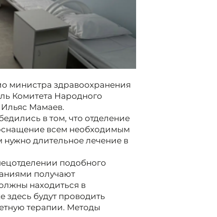
ио министра здравоохранения
ель Комитета Народного
 Ильяс Мамаев.
едились в том, что отделение
 оснащение всем необходимым
 нужно длительное лечение в
пецотделении подобного
ваниями получают
олжны находиться в
 здесь будут проводить
етную терапии. Методы