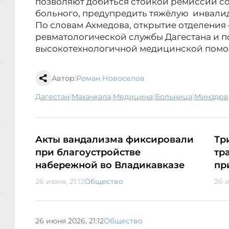
позволяют добиться стойкой ремиссии с
больного, предупредить тяжёлую инвали
По словам Ахмедова, открытие отделения 
ревматологической службы Дагестана и 
высокотехнологичной медицинской помо
Автор:
Роман Новоселов
|
|
|
|
Дагестан
Махачкала
медицина
больница
минздрв
Акты вандализма фиксировали
Тр
при благоустройстве
тр
набережной во Владикавказе
пр
26 июня, 21:12
Общество
26 
26 июня 2026, 21:12
Общество