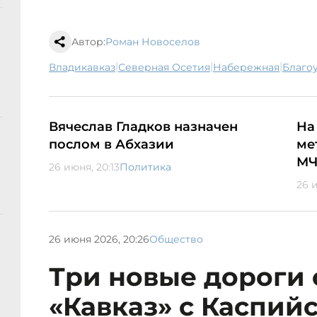
Автор:
Роман Новоселов
|
|
|
Владикавказ
Северная Осетия
набережная
благ
Вячеслав Гладков назначен
На
послом в Абхазии
ме
МЧ
26 июня, 20:13
Политика
26 и
26 июня 2026, 20:26
Общество
Три новые дороги 
«Кавказ» с Каспий