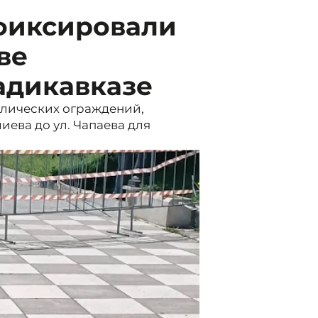
фиксировали
ве
адикавказе
ллических ограждений,
иева до ул. Чапаева для