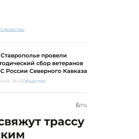
оустройство
 Ставрополье провели
тодический сбор ветеранов
С России Северного Кавказа
юня, 18:05
Общество
774
свяжут трассу
ским