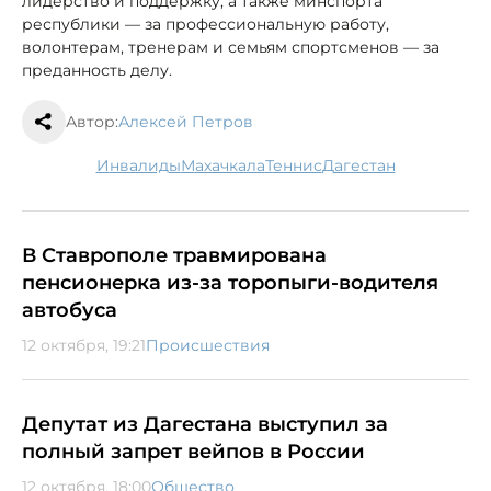
лидерство и поддержку, а также минспорта
республики — за профессиональную работу,
волонтерам, тренерам и семьям спортсменов — за
преданность делу.
Автор:
Алексей Петров
инвалиды
Махачкала
теннис
Дагестан
В Ставрополе травмирована
пенсионерка из-за торопыги-водителя
автобуса
12 октября, 19:21
Происшествия
Депутат из Дагестана выступил за
полный запрет вейпов в России
12 октября, 18:00
Общество