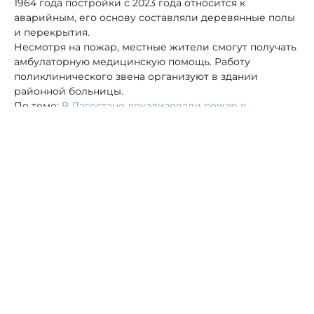
1964 года постройки с 2023 года относится к
аварийным, его основу составляли деревянные полы
и перекрытия.
Несмотря на пожар, местные жители смогут получать
амбулаторную медицинскую помощь. Работу
поликлинического звена организуют в здании
районной больницы.
По теме:
В Дагестане локализовали пожар в
административном здании в селе Карата
В Дагестане здание районной администрации могло
сгореть при замыкании электропроводки
Автор:
Роман Новоселов
пожар
Дагестан
поликлиника
В Дагестане здание районной
администрации могло сгореть при
замыкании электропроводки