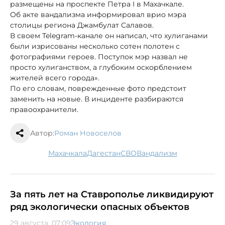
размещены на проспекте Петра I в Махачкале.
Об акте вандализма информировал врио мэра
столицы региона Джамбулат Салавов.
В своем Telegram-канале он написал, что хулиганами
были изрисованы несколько сотен полотен с
фотографиями героев. Поступок мэр назвал не
просто хулиганством, а глубоким оскорблением
жителей всего города».
По его словам, поврежденные фото предстоит
заменить на новые. В инциденте разбираются
правоохранители.
Автор:
Роман Новоселов
Махачкала
Дагестан
СВО
вандализм
За пять лет на Ставрополье ликвидируют
ряд экологически опасных объектов
29 августа, 07:09
Экология