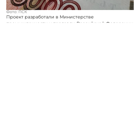
Фото: ПСК
Проект разработали в Министерстве
промышленности и торговли Российской Федерации
для здоровой конкуренции между офлайн и онлайн-
магазинами.
Проект концепции новой национальной модели
торговли, разработанной Минпромторгом России,
направлен на продовольственную безопасность
страны, которую обеспечивают именно местные
торговые точки. Как пишут в ведомстве,
ценообразованием на товар должен управлять сам
продавец, а не площадка.
Эксперт СКФУ отметила справедливость
предложения из-за защиты интересов продавцов и
создании более справедливых условий для
конкуренции между онлайн-торговлей и офлайн-
ритейлом, однако подчеркнула, что предложение
может восприниматься как чрезмерное
вмешательство государства в свободный рынок.
«Ограничения могут снизить гибкость маркетплейсов