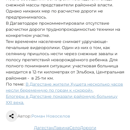
снежной массы представители районной власти.
Однако никаких мер по расчистке дороги не
предпринималось.
В Дагавтодоре прокомментировали отсутствие
расчистки дороги труднопроходимостью техники на
конкретном участке.
Тем временем население снимает удручающе-
печальные видеоролики. Один из них о том, как
селянину пришлось нести через снежные завалы и
полосу препятствий новорождённого ребенка. Для
полного понимания ситуации: участковая больница
находится в 12-ти километрах от Эльбока, Центральная
районная - в 25-ти км.
По теме:
В Дагестане жители Хушета несколько часов
несли беременную по горам к «скорой».
Блогеры в Дагестане показали районную больницу
XXI века.
Автор:
Роман Новоселов
Дагестан
лавина
село
дороги