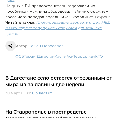
года.
На днях в РИ правоохранители задержали их
пособника - мужчина оборудовал тайник с оружием,
после чего передал подельникам координаты
схрона
.
Читайте также:
Планировавшие взорвать отдел МВД
в Пятигорске террористы получили длительные
сроки.
Автор:
Роман Новоселов
ФСБ
теракт
Дагестан
Каспийск
терроризм
КТО
В Дагестане село остается отрезанным от
мира из-за лавины две недели
30 марта, 18:15
Общество
На Ставрополье в постпредстве