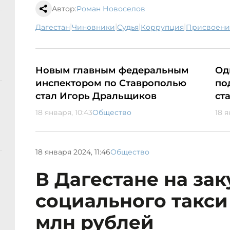
Автор:
Роман Новоселов
|
|
|
|
Дагестан
чиновники
судья
коррупция
присвоен
Новым главным федеральным
Од
инспектором по Ставрополью
по
стал Игорь Дральщиков
ст
18 января, 10:43
Общество
18 я
18 января 2024, 11:46
Общество
В Дагестане на зак
социального такси 
млн рублей