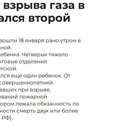
 взрыва газа в
ался второй
зошли 18 января рано утром в
ной.
ебенка. Четверых тяжело
оговые отделения
тской.
ался еще один ребенок. От
есовершеннолетний.
авших при взрыве.
бований пожарной
тором лежала обязанность по
ости смерть двух или более
 РФ).