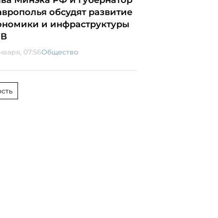
ава Минэка РФ и губернатор
аврополья обсудят развитие
ономики и инфраструктуры
В
нваря, 07:56
Общество
сть