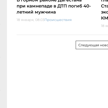
В горном районе Дагестана
Гл
при камнепаде в ДТП погиб 40-
Ст
летний мужчина
эк
КМ
18 января, 08:03
Происшествия
18 я
Следующая ново