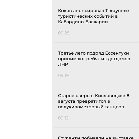
Коков анонсировал 11 крупных
туристических событий в
Кабардино-Балкарии
09:25
Третье лето подряд Ессентуки
принимают ребят из детдомов
ЛНР
09:19
Старое озеро в Кисловодске 8
августа превратится в
полукилометровый танцпол
09:12
Студенты побывали на выставке