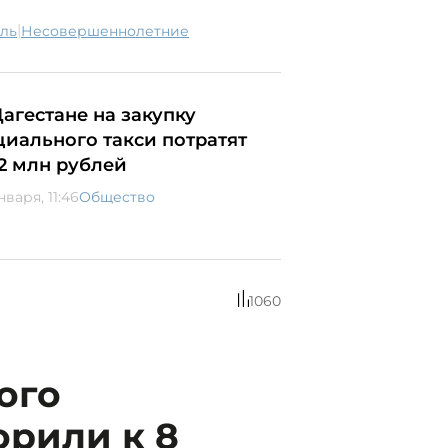
|
ель
несовершеннолетние
Дагестане на закупку
циального такси потратят
,2 млн рублей
нваря, 11:46
Общество
1060
ого
орили к 8