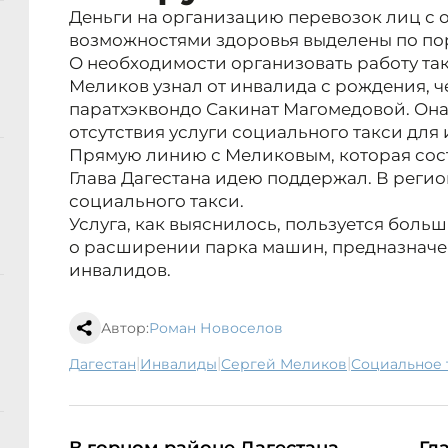
Деньги на организацию перевозок лиц с
возможностями здоровья выделены по по
О необходимости организовать работу так
Меликов узнал от инвалида с рождения, 
паратхэквондо Сакинат Магомедовой. Она
отсутствия услуги социального такси для
Прямую линию с Меликовым, которая состо
Глава Дагестана идею поддержал. В реги
социального такси.
Услуга, как выяснилось, пользуется боль
о расширении парка машин, предназначе
инвалидов.
Автор:
Роман Новоселов
|
|
|
Дагестан
инвалиды
Сергей Меликов
социальное 