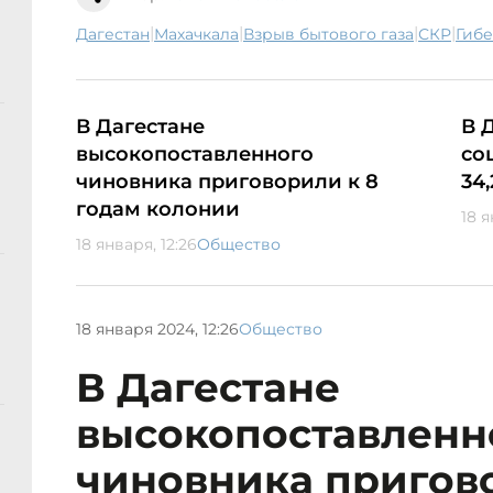
|
|
|
|
Дагестан
Махачкала
взрыв бытового газа
СКР
гиб
В Дагестане
В 
высокопоставленного
со
чиновника приговорили к 8
34
годам колонии
18 я
18 января, 12:26
Общество
18 января 2024, 12:26
Общество
В Дагестане
высокопоставленн
чиновника пригов