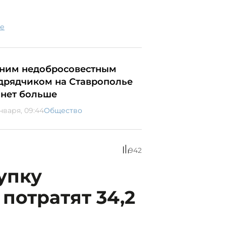
ие
ним недобросовестным
дрядчиком на Ставрополье
анет больше
нваря, 09:44
Общество
942
упку
потратят 34,2