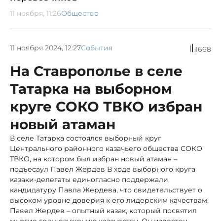
11 ноября, 11:26
Общество
11 ноября 2024, 12:27
События
1668
На Ставрополье в селе
Татарка на выборном
круге СОКО ТВКО избран
новый атаман
В селе Татарка состоялся выборный круг
Центрального районного казачьего общества СОКО
ТВКО, на котором был избран новый атаман –
подъесаул Павел Жердев В ходе выборного круга
казаки-делегаты единогласно поддержали
кандидатуру Павла Жердева, что свидетельствует о
высоком уровне доверия к его лидерским качествам.
Павел Жердев – опытный казак, который посвятил
многие годы служению казачеству. Он известен