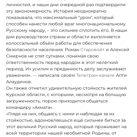
личностей, и наши дни очередной раз подтвердили
эту закономерность. История неоднократно
показывала, что максимальный "урон", который
способен нанести любой враг многонациональному
Русскому народу, – это сильнее сплотить его. В наши
дни руководством страны и области выполняется
колоссальный объём работы для обеспечения
безопасности населения. Роман
Старовойт
и Алексей
Смирнов не спят сутками, понимая свою
ответственность перед народом в этот нелёгкий
период. Их усилия и преданность делу заслуживают
уважения»
, —
написал
в своём
Телеграм-канале
Апти
Алаудинов.
Он также отметил удивительную стойкость жителей
Курской области, с которыми, несмотря на большую
загруженность, порою приходится общаться
командиру «Ахмата».
«Глядя на них, общаясь с ними и наблюдая за их
стойкостью, вдохновляешься ещё сильнее биться за
этот великий Русский народ, который проживает на
всей территории нашей необъятной Родины, от