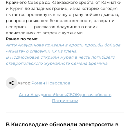
Крайнего Севера до Кавказского хребта, от Камчатки
и
Курил
до западных границ, из-за которых сегодня
пытается проникнуть в нашу страну войско дьявола,
распространяющее безнравственность, разврат и
неверие»
, —
рассказал Алаудинов о своих
впечатлениях от встреч с курянами.
Ранее по теме:
Апты Алаудинова привели в ярость просьбы бойцов
«Ахмата» о спасении их из плена.
В Подмосковье открыли мурал в честь погибшего
ставропольского журналиста Семена Еремина.
Автор:
Роман Новоселов
Апти Алаудинов
Чечня
СВО
Курская область
патриотизм
В Кисловодске обновили электросети в