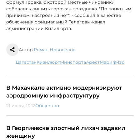
формулировка, с которой местные чиновники
собрались лишить горожан праздника. "По понятным
причинам, настроения нет", - сообщил в качестве
объяснения официальный Телеграм-канал
администрации Кизилюрта.
Автор:
Роман Новоселов
Дагестан
Кизилюрт
минспорта
арест
мэрия
мэр
В Махачкале активно модернизируют
аэродромную инфраструктуру
21 июля, 10:12
Общество
В Георгиевске злостный лихач задавил
женщину