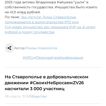
2025 года активы Владимира Кайшева "ушли" в
собственность государства. Имущества было изъято
на 41,9 млрд рублей.
По теме:
Экс-депутат Думы Ставрополье
подозревается в вымогательстве ₽70 млн
Суд изъял имущество экс-премьера КЧР на 41 млрд
рублей в доход государства
Автор:
Роман Новоселов
КЧР
суд
прокуратура
конфискация
На Ставрополье в добровольческом
движении #СвоихНеБросаемZV26
насчитали 3 000 участниц
06 марта, 15:15
Общество