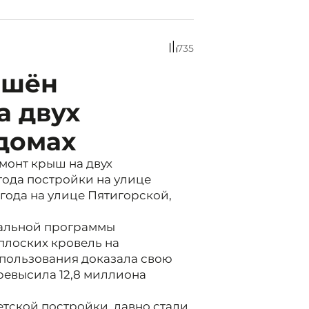
735
ршён
а двух
домах
монт крыш на двух
года постройки на улице
года на улице Пятигорской,
нальной программы
 плоских кровель на
спользования доказала свою
ревысила 12,8 миллиона
етской постройки, давно стали