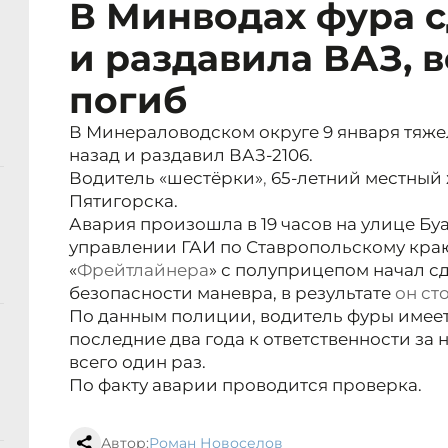
В Минводах фура с
и раздавила ВАЗ, 
погиб
В Минераловодском округе 9 января тяжел
назад и раздавил ВАЗ-2106.
Водитель «шестёрки»
,
65-летний местный 
Пятигорска.
Авария произошла в 19 часов на улице Буа
управлении ГАИ по Ставропольскому краю
«
Фрейтлайнера
» с полуприцепом начал сд
безопасности маневра, в результате
он ст
По данным полиции, водитель фуры имеет 
последние два года к ответственности з
всего один раз.
По факту аварии проводится проверка.
Автор:
Роман Новоселов