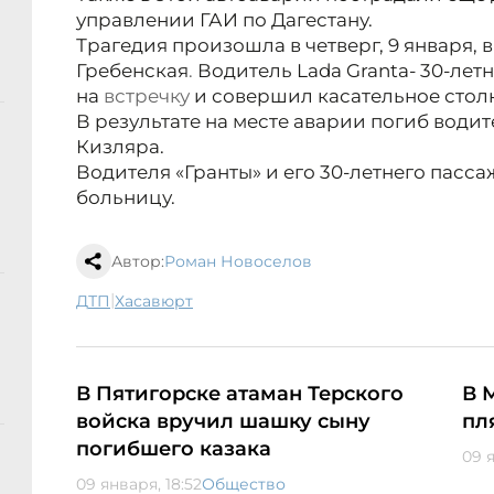
управлении ГАИ по Дагестану.
Трагедия произошла в четверг, 9 января, в 
Гребенская
.
Водитель Lada Granta
- 30-лет
на
встречку
и совершил касательное столк
В результате на месте аварии погиб водит
Кизляра.
Водителя «Гранты» и его 30-летнего пасс
больницу.
Автор:
Роман Новоселов
|
ДТП
Хасавюрт
В Пятигорске атаман Терского
В 
войска вручил шашку сыну
пл
погибшего казака
09 я
09 января, 18:52
Общество