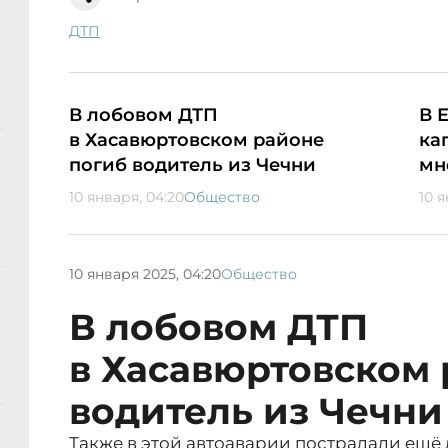
ДТП
В лобовом ДТП
В 
в Хасавюртовском районе
ка
погиб водитель из Чечни
мн
10 января, 04:20
Общество
10 я
10 января 2025, 04:20
Общество
В лобовом ДТП
в Хасавюртовском 
водитель из Чечни
Также в этой автоаварии пострадали ещё 