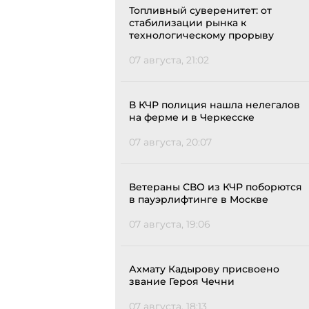
Топливный суверенитет: от
стабилизации рынка к
технологическому прорыву
07 августа, 21:02
В КЧР полиция нашла нелегалов
на ферме и в Черкесске
07 августа, 20:07
Ветераны СВО из КЧР поборются
в пауэрлифтинге в Москве
07 августа, 19:06
Ахмату Кадырову присвоено
звание Героя Чечни
07 августа, 18:13