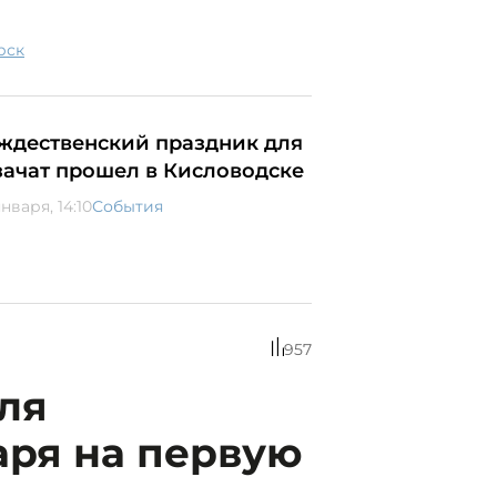
рск
ждественский праздник для
зачат прошел в Кисловодске
нваря, 14:10
События
957
ля
аря на первую