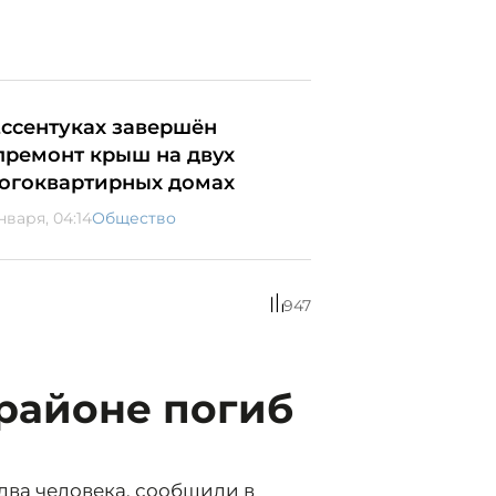
Ессентуках завершён
премонт крыш на двух
огоквартирных домах
нваря, 04:14
Общество
947
районе погиб
два человека, сообщили в