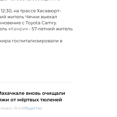
12:30, на трассе Хасавюрт-
ний житель Чечни выехал
новение с Toyota Camry.
ель «
Камри
» - 57-летний житель
ажира госпитализировали в
Махачкале вновь очищали
яжи от мёртвых тюленей
нваря, 18:34
Общество