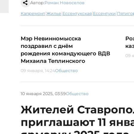
Автор:
Роман Новоселов
|
|
|
|
капремонт
жилье
Ессентукская
Ессентуки
Пятиго
Мэр Невинномысска
Ро
поздравил с днём
ка
рождения командующего ВДВ
09 я
Михаила Теплинского
09 января, 14:24
Общество
10 января 2025, 03:59
Общество
Жителей Ставропо
приглашают 11 янв