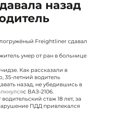
давала назад
водитель
огружёный Freightliner сдавал
житель умер от ран в больнице
чидзе. Как рассказали в
, 35-летний водитель
авать назад, не убедившись в
олкнулся
с ВАЗ-2106.
водительский стаж 18 лет, за
а нарушение ПДД привлекался