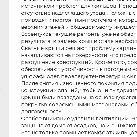
источником проблем для жильцов. Изнош
отсутствие надлежащего ухода и сложные
приводят к постоянным протечкам, котор
верхних этажей и общедомовому имуществ
Ессентуков текущие ремонты уже не обес
результата, и замена крыши стала необхо
Скатные крыши решают проблему кардина
накапливаются на поверхности, что предо
разрушение конструкций. Кроме того, с
обеспечивают устойчивость к погодным в
ультрафиолет, перепады температур и сил
После снятия изношенного покрытия под
конструкции зданий, чтобы они выдержив
крыши были возведены на основе деревя
покрытых современными материалами, 
долговечность.
Особое внимание уделили вентиляции. Н
защищают дома от осадков, но и снижают
Это не только повышает комфорт жильцов,