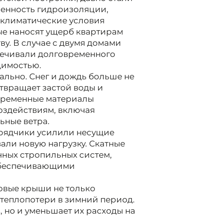
енность гидроизоляции,
 климатические условия
ые наносят ущерб квартирам
у. В случае с двумя домами
печивали долговременного
димостью.
льно. Снег и дождь больше не
твращает застой воды и
овременные материалы
оздействиям, включая
ьные ветра.
рядчики усилили несущие
али новую нагрузку. Скатные
нных стропильных систем,
обеспечивающими
овые крыши не только
 теплопотери в зимний период.
 но и уменьшает их расходы на