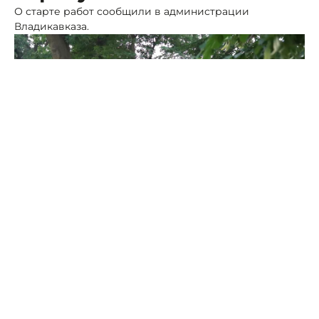
О старте работ сообщили в администрации
Владикавказа.
Фото: Кадр видео
Инициативу администрации по оборудованию в
локации воркаут-комплекса поддержал меценат.
Площадку ждет оснащение новыми тренажёрами и
безопасным резиновым покрытием. позволяющим
заниматься спортом на открытом воздухе без риск
травмирования.
В период ведения работ зеленые насаждения на