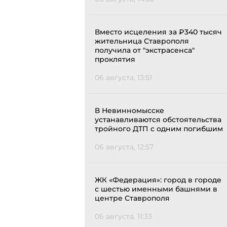
Вместо исцеления за ₽340 тысяч
жительница Ставрополя
получила от "экстрасенса"
проклятия
06 августа, 13:51
В Невинномысске
устанавливаются обстоятельства
тройного ДТП с одним погибшим
06 августа, 12:57
ЖК «Федерация»: город в городе
с шестью именными башнями в
центре Ставрополя
06 августа, 11:33