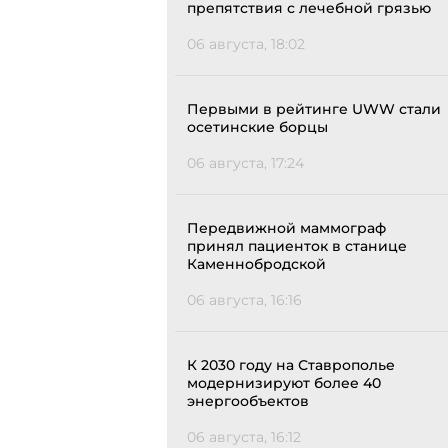
препятствия с лечебной грязью
06 августа, 18:02
Первыми в рейтинге UWW стали
осетинские борцы
06 августа, 17:24
Передвижной маммограф
принял пациенток в станице
Каменнобродской
06 августа, 16:16
К 2030 году на Ставрополье
модернизируют более 40
энергообъектов
06 августа, 16:12