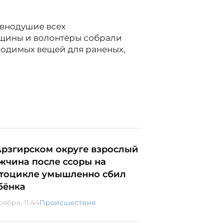
авнодушие всех
щины и волонтёры собрали
ходимых вещей для раненых,
Арзгирском округе взрослый
жчина после ссоры на
тоцикле умышленно сбил
бёнка
оября, 11:44
Происшествия