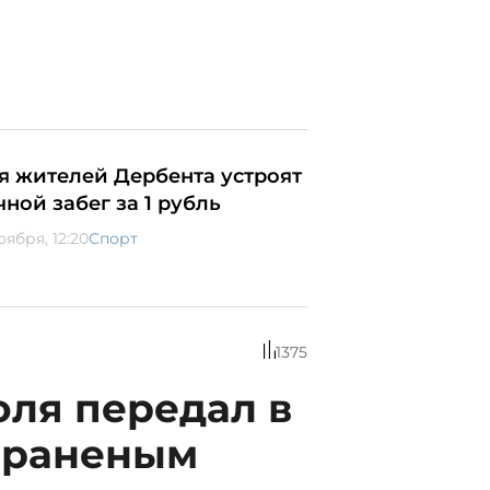
я жителей Дербента устроят
чной забег за 1 рубль
оября, 12:20
Спорт
1375
ля передал в
 раненым