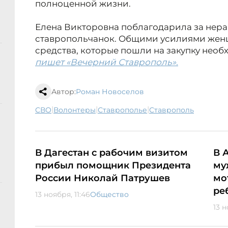
полноценной жизни.
Елена Викторовна поблагодарила за нер
ставропольчанок. Общими усилиями жен
средства, которые пошли на закупку необ
пишет «Вечерний Ставрополь».
Автор:
Роман Новоселов
|
|
|
СВО
волонтеры
Ставрополье
Ставрополь
В Дагестан с рабочим визитом
В 
прибыл помощник Президента
му
России Николай Патрушев
мо
ре
13 ноября, 11:46
Общество
13 н