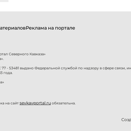
атериалов
Реклама на портале
ртал Северного Кавказа»
».
77 - 53481 выдано Федеральной службой по надзору в сфере связи, 
3 года.
а»
sevkavportal.ru
а на сайт
обязательна.
Созд