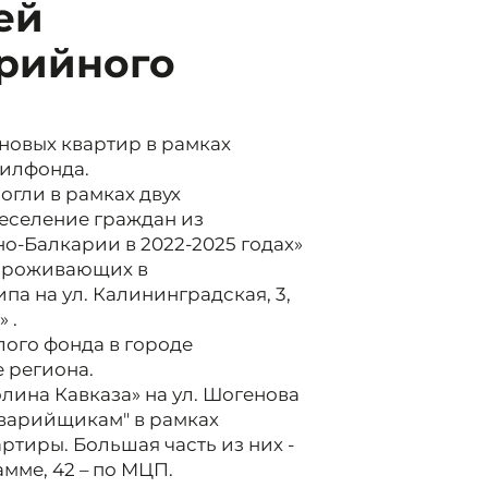
ей
арийного
новых квартир в рамках
жилфонда.
гли в рамках двух
реселение граждан из
-Балкарии в 2022-2025 годах»
 проживающих в
а на ул. Калининградская, 3,
 .
ого фонда в городе
е региона.
олина Кавказа» на ул. Шогенова
аварийщикам" в рамках
ртиры. Большая часть из них -
мме, 42 – по МЦП.