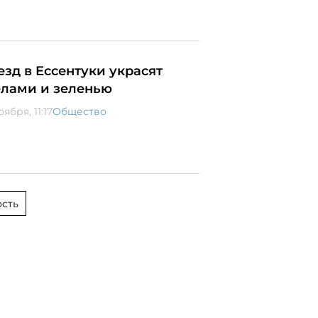
езд в Ессентуки украсят
елами и зеленью
оября, 11:17
Общество
сть