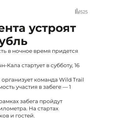
1525
нта устроят
рубль
ь в ночное время придется
-Кала стартует в субботу, 16
рганизует команда Wild Trail
сть участия в забеге — 1
 рамках забега пройдут
километра. На стартах
ов и гостей.