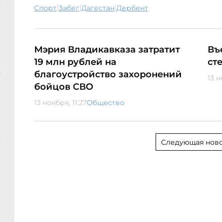
|
|
|
спорт
забег
Дагестан
Дербент
Мэрия Владикавказа затратит
Въ
19 млн рублей на
ст
благоустройство захоронений
13 н
бойцов СВО
13 ноября, 11:27
Общество
Следующая ново