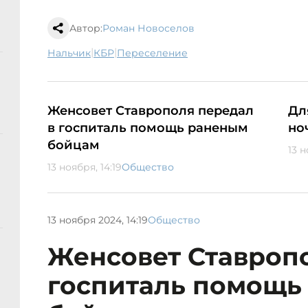
Автор:
Роман Новоселов
|
|
Нальчик
КБР
переселение
Женсовет Ставрополя передал
Дл
в госпиталь помощь раненым
но
бойцам
13 н
13 ноября, 14:19
Общество
13 ноября 2024, 14:19
Общество
Женсовет Ставропо
госпиталь помощь