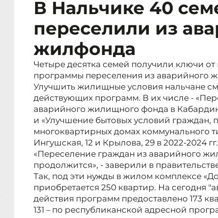
В Нальчике 40 сем
переселили из ав
жилфонда
Четыре десятка семей получили ключи от 
программы переселения из аварийного 
Улучшить жилищные условия нальчане смо
действующих программ. В их числе - «Пе
аварийного жилищного фонда в Кабардино
и «Улучшение бытовых условий граждан,
многоквартирных домах коммунального тип
Ингушская, 12 и Крылова, 29 в 2022-2024 гг.»
«Переселение граждан из аварийного жил
продолжится», - заверили в правительств
Так, под эти нужды в жилом комплексе «Д
приобретается 250 квартир. На сегодня "
действия программ предоставлено 173 ква
131 – по республиканской адресной програ