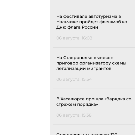
На фестивале автотуризма в
Нальчике пройдет флешмоб ко
Дню флага России
06 августа, 16:08
На Ставрополье вынесен
приговор организатору схемы
легализации мигрантов
06 августа, 15:54
В Хасавюрте прошла «Зарядка со
стражем порядка»
06 августа, 15:38
Ставропольцы владеют 120