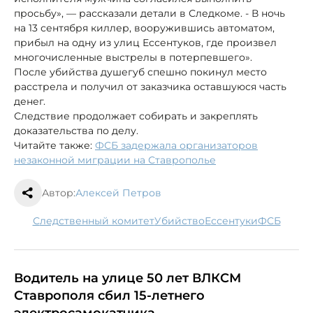
просьбу», — рассказали детали в Следкоме. - В ночь
на 13 сентября киллер, вооружившись автоматом,
прибыл на одну из улиц Ессентуков, где произвел
многочисленные выстрелы в потерпевшего».
После убийства душегуб спешно покинул место
расстрела и получил от заказчика оставшуюся часть
денег.
Следствие продолжает собирать и закреплять
доказательства по делу.
Читайте также:
ФСБ задержала организаторов
незаконной миграции на Ставрополье
Автор:
Алексей Петров
следственный комитет
убийство
Ессентуки
ФСБ
Водитель на улице 50 лет ВЛКСМ
Ставрополя сбил 15-летнего
электросамокатчика