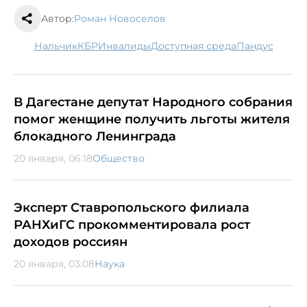
Автор:
Роман Новоселов
Нальчик
КБР
инвалиды
Доступная среда
пандус
В Дагестане депутат Народного собрания
помог женщине получить льготы жителя
блокадного Ленинграда
20 января, 06:18
Общество
Эксперт Ставропольского филиала
РАНХиГС прокомментировала рост
доходов россиян
20 января, 03:08
Наука