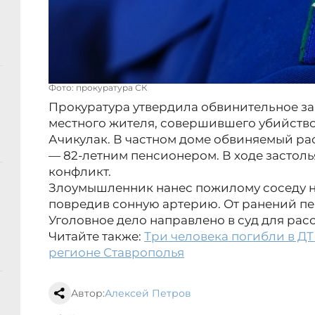
Фото: прокуратура СК
Прокуратура утвердила обвинительное за
местного жителя, совершившего убийство 
Ачикулак. В частном доме обвиняемый ра
— 82-летним пенсионером. В ходе застол
конфликт.
Злоумышленник нанес пожилому соседу н
повредив сонную артерию. От ранений пе
Уголовное дело направлено в суд для рас
Читайте также:
Три человека погибли в ДТ
регионе Ставрополья
Автор:
Алексей Петров