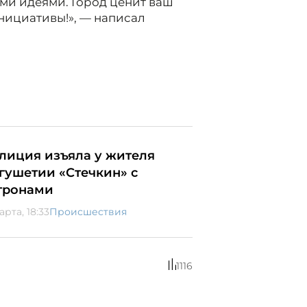
ми идеями. Город ценит ваш
инициативы!», — написал
лиция изъяла у жителя
гушетии «Стечкин» с
тронами
арта, 18:33
Происшествия
1116