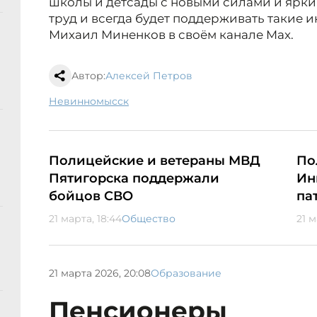
школы и детсады с новыми силами и ярки
труд и всегда будет поддерживать такие 
Михаил Миненков в своём канале Max.
Автор:
Алексей Петров
Невинномысск
Полицейские и ветераны МВД
По
Пятигорска поддержали
Ин
бойцов СВО
па
21 марта, 18:44
Общество
21 м
21 марта 2026, 20:08
Образование
Пенсионеры