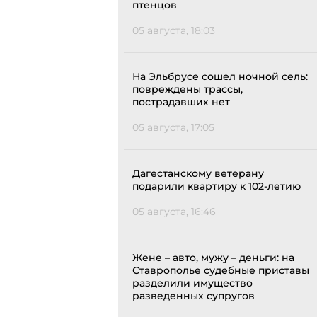
птенцов
05 августа, 18:03
На Эльбрусе сошел ночной сель:
повреждены трассы,
пострадавших нет
05 августа, 17:05
Дагестанскому ветерану
подарили квартиру к 102-летию
05 августа, 16:46
Жене – авто, мужу – деньги: на
Ставрополье судебные приставы
разделили имущество
разведенных супругов