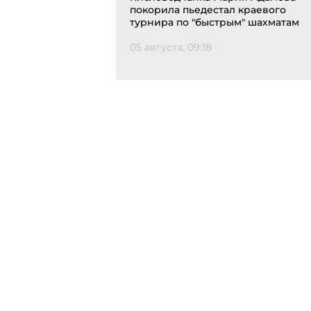
покорила пьедестал краевого
турнира по "быстрым" шахматам
05 августа, 09:18