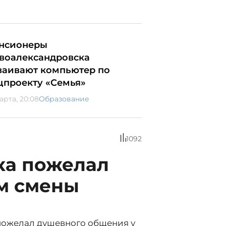
нсионеры
воалександровска
ваивают компьютер по
цпроекту «Семья»
арта, 20:08
Образование
1092
ка пожелал
ам смены
пожелал душевного общения у