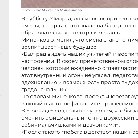
Фото: Max Михаила Миненкова
В субботу, 21марта, он лично поприветст
смены, которая стартовала на базе детск
образовательного центра «Гренада».
Миненков отметил, что смена станет отлич
воспитывает наше будущее.
«Был рад видеть наших учителей и воспи
настроении. В своем приветственном слов
человек, который ежедневно отдает части
этот внутренний огонь не угасал, педагог
вдохновение и возможность просто выдох
градоначальник.
По словам Миненкова, проект «Перезагрузк
важный шаг в профилактике профессиона
В «Гренаде» созданы все условия, чтобы за
сменить официальный тон на дружеский с
себя «мальчишками и девчонками».
«После такого «побега в детство» наши на