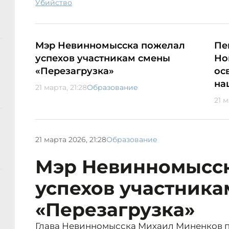
убийство
Мэр Невинномысска пожелал
Пе
успехов участникам смены
Но
«Перезагрузка»
ос
на
21 марта, 21:28
Образование
21 м
21 марта 2026, 21:28
Образование
Мэр Невинномысс
успехов участник
«Перезагрузка»
Глава Невинномысска Михаил Миненков 