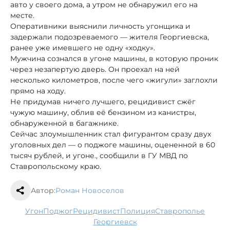
авто у своего дома, а утром не обнаружил его на
месте.
Оперативники
выяснили личность угонщика и
задержали подозреваемого — жителя Георгиевска,
ранее уже имевшего не одну «ходку».
Мужчина сознался в угоне машины, в которую проник
через незапертую дверь. Он проехал на ней
несколько километров, после чего «жигули» заглохли
прямо на ходу.
Не придумав ничего лучшего, рецидивист сжёг
чужую машину, облив её бензином из канистры,
обнаруженной в багажнике.
Сейчас злоумышленник стал фигурантом сразу двух
уголовных дел — о поджоге машины, оцененной в 60
тысяч рублей, и угоне., сообщили в ГУ МВД по
Ставропольскому краю.
Автор:
Роман Новоселов
угон
поджог
рецидивист
полиция
Ставрополье
Георгиевск