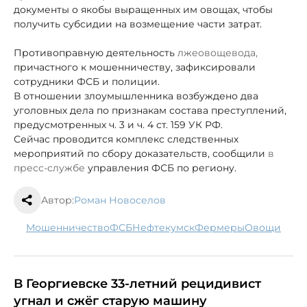
документы о якобы выращенных им овощах, чтобы
получить субсидии на возмещение части затрат.
Противоправную
деятельность
лжеовощевода,
причастного к мошенничеству, зафиксировали
сотрудники ФСБ и полиции.
В отношении злоумышленника возбуждено два
уголовных дела по признакам состава преступлений,
предусмотренных ч. 3 и ч. 4 ст. 159 УК РФ.
Сейчас проводится комплекс следственных
мероприятий по сбору доказательств, сообщили
в
пресс-службе
управления ФСБ по региону.
Автор:
Роман Новоселов
мошенничество
ФСБ
Нефтекумск
фермеры
овощи
В Георгиевске 33-летний рецидивист
угнал и сжёг старую машину