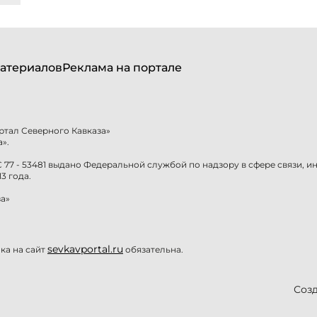
атериалов
Реклама на портале
ртал Северного Кавказа»
».
77 - 53481 выдано Федеральной службой по надзору в сфере связи, 
3 года.
а»
sevkavportal.ru
а на сайт
обязательна.
Созд