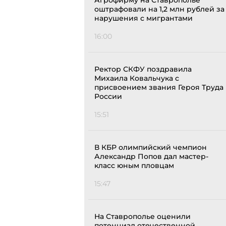
Агрофирму на Ставрополье
оштрафовали на 1,2 млн рублей за
нарушения с мигрантами
16:00
Ректор СКФУ поздравила
Михаила Ковальчука с
присвоением звания Героя Труда
России
15:51
В КБР олимпийский чемпион
Александр Попов дал мастер-
класс юным пловцам
15:47
На Ставрополье оценили
потенциал отечественной