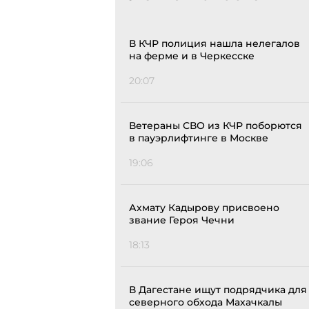
В КЧР полиция нашла нелегалов
на ферме и в Черкесске
20:07
Ветераны СВО из КЧР поборются
в пауэрлифтинге в Москве
19:06
Ахмату Кадырову присвоено
звание Героя Чечни
18:13
В Дагестане ищут подрядчика для
северного обхода Махачкалы