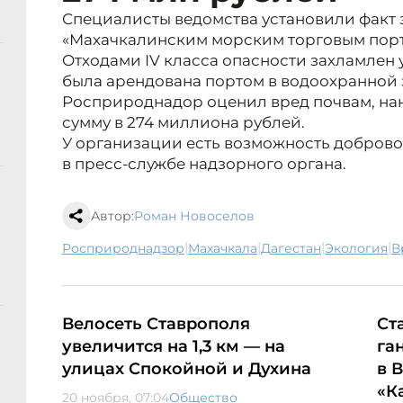
Специалисты ведомства установили факт 
«Махачкалинским морским торговым порт
Отходами IV класса опасности захламлен уч
была арендована портом в водоохранной 
Росприроднадор оценил вред почвам, на
сумму в 274 миллиона рублей.
У организации есть возможность доброво
в пресс-службе надзорного органа.
Автор:
Роман Новоселов
|
|
|
|
Росприроднадзор
Махачкала
Дагестан
экология
Велосеть Ставрополя
Ст
увеличится на 1,3 км — на
га
улицах Спокойной и Духина
в 
«К
20 ноября, 07:04
Общество