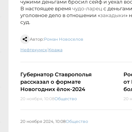
чужими деньгами бросил сейф и уехал во
В настоящее время
чудо-ларец
с деньгами
уголовное дело в отношении «
закадыки
» 
суд.
Автор:
Роман Новоселов
|
Нефтекумск
кража
Губернатор Ставрополья
Ро
рассказал о формате
от
Новогодних ёлок-2024
бо
20 ноября, 10:08
Общество
20 
20 ноября 2024, 10:08
Общество