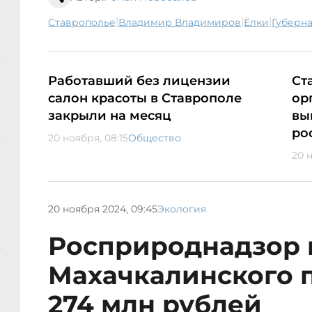
|
|
|
Ставрополье
Владимир Владимиров
ёлки
губерн
Работавший без лицензии
Ст
салон красоты в Ставрополе
ор
закрыли на месяц
вы
ро
20 ноября, 08:15
Общество
20 
20 ноября 2024, 09:45
Экология
Росприроднадзор 
Махачкалинского 
274 млн рублей