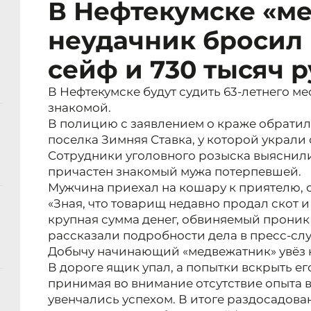
В Нефтекумске «м
неудачник бросил 
сейф и 730 тысяч 
В Нефтекумске будут судить 63-летнего ме
знакомой.
В полицию с заявлением о краже обратил
поселка Зимняя Ставка, у которой украли
Сотрудники уголовного розыска выяснили,
причастен знакомый мужа потерпевшей.
Мужчина приехал на кошару к приятелю, о
«Зная, что товарищ недавно продал скот и
крупная сумма денег, обвиняемый проник в
рассказали подробности дела в пресс-сл
Добычу начинающий «медвежатник» увёз 
В дороге ящик упал, а попытки вскрыть е
принимая во внимание отсутствие опыта в
увенчались успехом. В итоге раздосадов