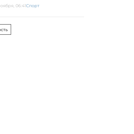
оября, 06:41
Спорт
сть