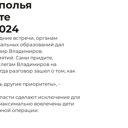
ополья
те
024
дние встречи, органам
пальных образований дал
мир Владимиров.
ятий. Сами придите,
оллегам Владимиров на
да разговор зашел о том, как
ь другие приоритеты», -
ласти сделают исключение для
 максимально вовлечены дети
нной операции.