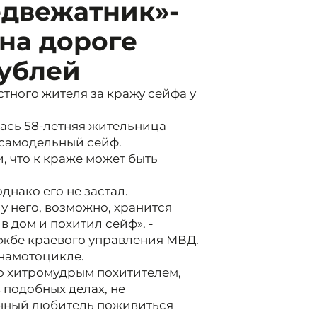
едвежатник»-
на дороге
рублей
стного жителя за кражу сейфа у
ась 58-летняя жительница
 самодельный сейф.
 что к краже может быть
днако его не застал.
 у него, возможно, хранится
 дом и похитил сейф». -
ужбе краевого управления МВД.
на
мотоцикле.
го хитромудрым похитителем,
 подобных делах, не
анный любитель поживиться