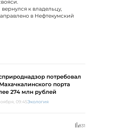
свояси.
 вернулся к владельцу,
направлено в Нефтекумский
сприроднадзор потребовал
 Махачкалинского порта
лее 274 млн рублей
ноября, 09:45
Экология
831