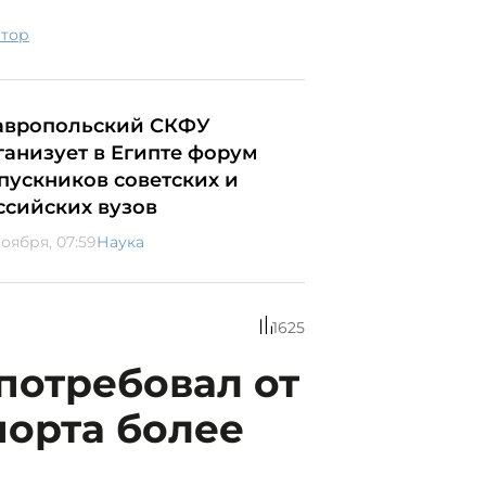
атор
авропольский СКФУ
ганизует в Египте форум
пускников советских и
ссийских вузов
ноября, 07:59
Наука
1625
потребовал от
порта более