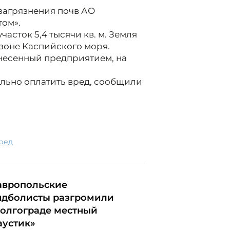
загрязнения почв АО
ом».
асток 5,4 тысячи кв. м. Земля
зоне Каспийского моря.
несенный предприятием, на
льно оплатить вред, сообщили
вред
авропольские
ндболисты разгромили
Волгограде местный
аустик»