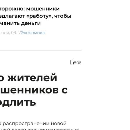
торожно: мошенники
едлагают «работу», чтобы
манить деньги
юня, 09:17
Экономика
806
о жителей
ошенников с
одлить
 о распространении новой