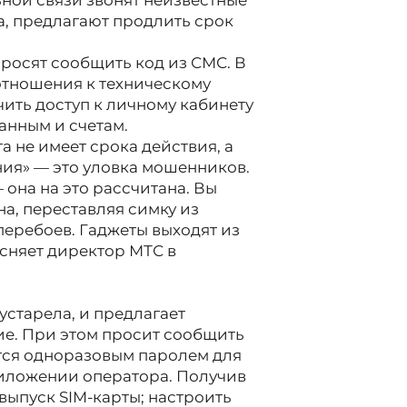
ной связи звонят неизвестные
а, предлагают продлить срок
росят сообщить код из СМС. В
отношения к техническому
ить доступ к личному кабинету
данным и счетам.
 не имеет срока действия, а
ия» — это уловка мошенников.
 она на это рассчитана. Вы
на, переставляя симку из
 перебоев. Гаджеты выходят из
ясняет директор МТС в
устарела, и предлагает
ие. При этом просит сообщить
ется одноразовым паролем для
риложении оператора. Получив
выпуск SIM-карты; настроить