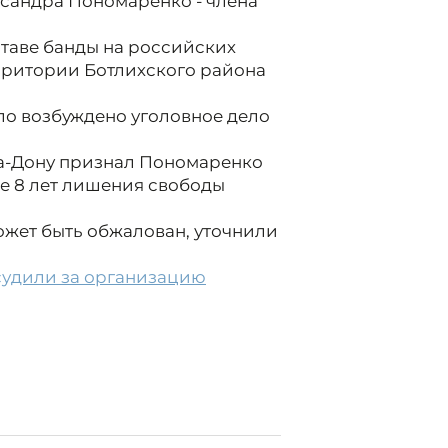
сандра Пономаренко - члена
таве банды на российских
ерритории Ботлихского района
о возбуждено уголовное дело
а-Дону признал Пономаренко
де 8 лет лишения свободы
ожет быть обжалован, уточнили
судили за организацию