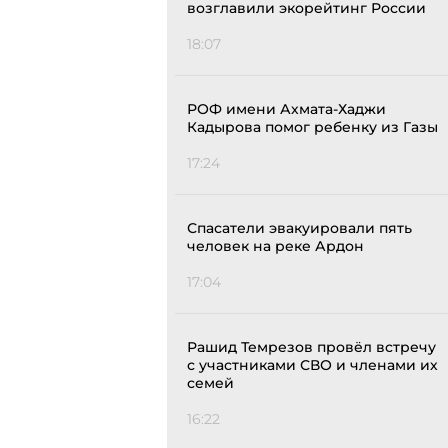
возглавили экорейтинг России
18:07
РОФ имени Ахмата-Хаджи
Кадырова помог ребенку из Газы
17:24
Спасатели эвакуировали пять
человек на реке Ардон
17:04
Рашид Темрезов провёл встречу
с участниками СВО и членами их
семей
16:22