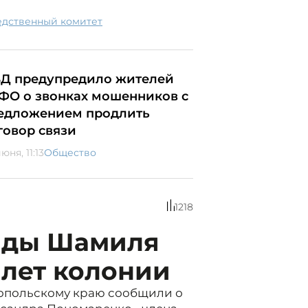
ледственный комитет
Д предупредило жителей
ФО о звонках мошенников с
едложением продлить
говор связи
юня, 11:13
Общество
1218
анды Шамиля
 лет колонии
ропольскому краю сообщили о