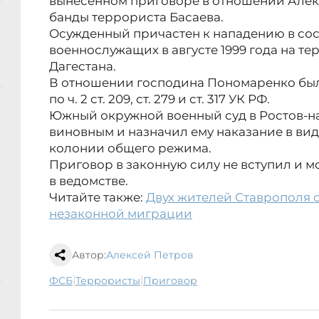
вынесенном приговоре в отношении Алек
банды террориста Басаева.
Осужденный причастен к нападению в сос
военнослужащих в августе 1999 года на т
Дагестана.
В отношении господина Пономаренко был
по ч. 2 ст. 209, ст. 279 и ст. 317 УК РФ.
Южный окружной военный суд в Ростов-н
виновным и назначил ему наказание в ви
колонии общего режима.
Приговор в законную силу не вступил и м
в ведомстве.
Читайте также:
Двух жителей Ставрополя 
незаконной миграции
Автор:
Алексей Петров
|
|
ФСБ
террористы
приговор