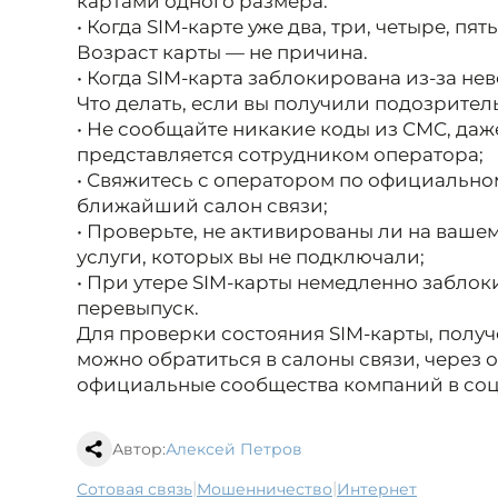
картами одного размера.
• Когда SIM-карте уже два, три, четыре, пят
Возраст карты — не причина.
• Когда SIM-карта заблокирована из-за не
Что делать, если вы получили подозрите
• Не сообщайте никакие коды из СМС, да
представляется сотрудником оператора;
• Свяжитесь с оператором по официально
ближайший салон связи;
• Проверьте, не активированы ли на ваш
услуги, которых вы не подключали;
• При утере SIM-карты немедленно заблок
перевыпуск.
Для проверки состояния SIM-карты, полу
можно обратиться в салоны связи, через 
официальные сообщества компаний в соц
Автор:
Алексей Петров
|
|
сотовая связь
мошенничество
Интернет