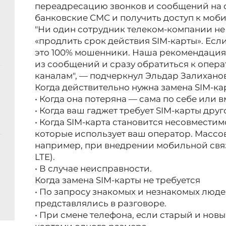
переадресацию звонков и сообщений на с
банковские СМС и получить доступ к моби
"Ни один сотрудник телеком-компании не 
«продлить срок действия SIM-карты». Есл
это 100% мошенники. Наша рекомендация
из сообщений и сразу обратиться к опер
каналам", — подчеркнул Эльдар Залиханов
Когда действительно нужна замена SIM-ка
• Когда она потеряна — сама по себе или в
• Когда ваш гаджет требует SIM-карты друг
• Когда SIM-карта становится несовместим
которые использует ваш оператор. Массов
например, при внедрении мобильной связ
LTE).
• В случае неисправности.
Когда замена SIM-карты не требуется
• По запросу знакомых и незнакомых люде
представлялись в разговоре.
• При смене телефона, если старый и новы