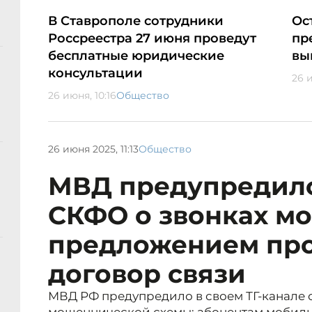
В Ставрополе сотрудники
Ос
Россреестра 27 июня проведут
пр
бесплатные юридические
вы
консультации
26 и
26 июня, 10:16
Общество
26 июня 2025, 11:13
Общество
МВД предупредил
СКФО о звонках м
предложением пр
договор связи
МВД РФ предупредило в своем ТГ-канале