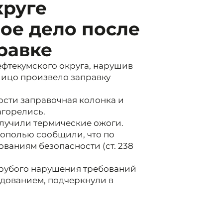
круге
ое дело после
равке
Нефтекумского округа, нарушив
лицо произвело заправку
ости заправочная колонка и
агорелись.
лучили термические ожоги.
рополью сообщили, что по
ованиям безопасности (ст. 238
грубого нарушения требований
удованием, подчеркнули в