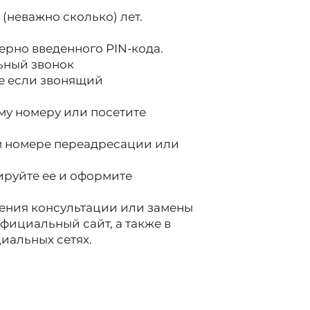
ь (неважно сколько) лет.
верно введенного PIN-кода.
льный звонок
же если звонящий
му номеру или посетите
ем номере переадресации или
ируйте ее и оформите
чения консультации или замены
официальный сайт, а также в
иальных сетях.