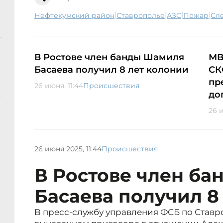
|
|
|
|
Нефтекумский район
Ставрополье
АЗС
пожар
с
В Ростове член банды Шамиля
МВ
Басаева получил 8 лет колонии
СК
пр
26 июня, 11:44
Происшествия
до
26 и
26 июня 2025, 11:44
Происшествия
В Ростове член б
Басаева получил 8
В пресс-службу управления ФСБ по Став