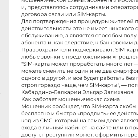
мошеннической схемы: абонентам мобиль
и, представляясь сотрудниками оператор
договора связи или SIM-карты.
Для подтверждения процедуры жителей п
действительности это не имеет никакого 
обслуживанию, а является способом получ
абонента и, как следствие, к банковским 
Правоохранители подчеркивают: SIM-карта
любые звонки с предложениями «продлен
"SIM-карта может проработать много лет —
можете сменить не один и не два смартфо
одного в другой, и все будет работать без
строя гораздо чаще, чем SIM-карты", — по
Кабардино-Балкарии Эльдар Залиханов.
Как работает мошенническая схема
Мошенник сообщает, что SIM-карта якобы 
бесплатно и быстро «продлить» ее действ
код из СМС, который на самом деле явля
входа в личный кабинет на сайте или в п
доступ, преступник может: оформить пере