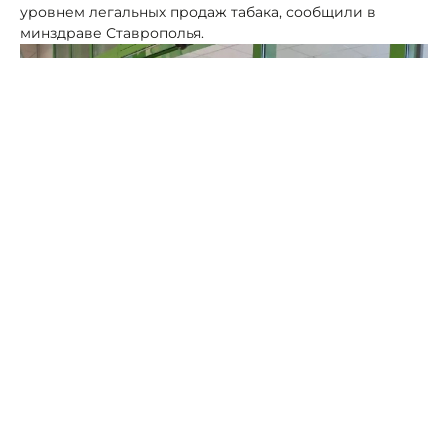
уровнем легальных продаж табака, сообщили в
минздраве Ставрополья.
Фото: ТГ главы Георгиевского округа Андрея Зайцева/Патруль
здоровья по курению
Здесь в 2026 году показатель распространённости
курения табака составил 15,7%. При этом продажи
сигарет и папирос в розницу на душу населения в
регионе составляют 0,07 тыс. штук.
В минздраве Ставрополья с учетом показателей
отметили снижение тенденции к курению. Причина -