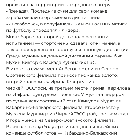
проходил на территории загородного лагеря
«Гренада». Последние очки для свои команд
зарабатывали спортсмены в дисциплине
«многоборье», в полуфинальных и финальных матчах
по футболу определяли лидера.
Многоборье во второй день стало основным
испытанием — спортсмены сдавали отжимания, а
также преодолевали короткую и длинную дистанции.
Среди мужчин на длинной дистанции первым был
Мухин Виктор с Каскада Кубанских ГЭС.
В итоге по сумме мест Албегова Нели из Северо-
Осетинского филиала приносит команде золото,
второй становится Ирина Геворгян из
ЧиркейГЭССтрой, на третьем месте Ирина Гаврилова
из Инфраструктурных проектов. У мужчин лидером
по сумме всех состязаний стал Канкулов Мурат из
Кабардино-Балкарского филиала, второе место у
Мусаева Муршида из ЧиркейГЭССтрой, третьим стал
Игорь Рыжов из Северо-Осетинского филиала.
В финале по футболу сразились две сильнейших
команды футболистов — Кабардино-Балкарский