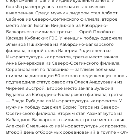
спортсмены играли в индивидуальном зачёте, и
борьба развернулась точечная и тактически
выверенная. Среди мужчин лидером стал Алберт
Сабанов из Северо-Осетинского филиала, второе
место занял Беслан Виндижев из Кабардино-
Балкарского филиала, третье — Юрий Плюйко с
Каскада Кубанских ГЭС. У женщин победу одержала
Эльмира Пшихачева из Кабардино-Балкарского
филиала, второй стала Валерия Родителева из
Инфраструктурных проектов, третье место заняла
Анна Бичерахова из Северо-Осетинского филиала.
Соревнования по плаванию — заплывы вольным
стилем на дистанции 50 метров среди женщин вновь
подтвердила статус фаворита Олеся Андрусевич из
ЧиркейГЭСстрой. Второе место заняла Зульфия
Будаева из Кабардино-Балкарского филиала, третье
— Влада Рубцова из Инфраструктурных проектов. У
мужчин победу одержал Борис Тотров из Северо-
Осетинского филиала. Вторым стал Азамат Бугов из
Кабардино-Балкарского филиала, третье место занял
Алексей Омельченко из Инфраструктурных проектов.
Второй день отборочных соревнований в группе «Юг»