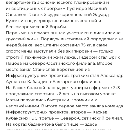
департамента экономического планирования и
инвестиционных программ РусГидро Василий
Савельев. Главный судья соревнований Эдуард
Кузичкин подчеркнул значимость честной и
бескомпромиссной борьбы.
Первыми на помост вышли участники в дисциплине
«русский жим». Порядок выступлений определили на
жеребьёвке, вес штанги составил 75 кг, а сами
спортсмены выступали без экипировки — только
строгий технический жим лёжа. Лидером стал Эрик
Лацоев из Северо-Осетинского филиала. Второе
место занял Станислав Воротынцев из
Инфраструктурных проектов, третьим стал Александр
Аушев из Кабардино-Балкарского филиала.
На баскетбольной площадке турниры в формете 3х3
продолжили спортивный день на высоком уровне.
Матчи получились быстрыми, громкими и
напряжёнными. В итоге первое место заняла команда
Инфраструктурных проектов, второе — Каскад
Кубанских ГЭС, третье — Северо-Осетинский филиал.
На кортах бадминтона было тише — здесь