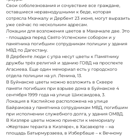
Свои соболезнования и сочувствие все граждане,
оставшиеся неравнодушными к беде, которая
сотрясла Мхачкалу и Дербент 23 июня, могут выразить
уже сейчас по нескольким адресам.
Локации для возложения цветов в Махачкале две. Это
- площадка перед Свято-Успенским собором и у
памятника погибшим сотрудникам полиции у здания
МВД по Дагестану.
В Дербенте люди с утра несут цветы к Памятнику
дружбы трёх религий и зданию ГОВД на проспекте
Агасиева. Еще один мемориал есть у городского
отдела полиции на ул. Ленина, 13.
В Буйнакске цветы можно возложить в Сквере
памяти погибших при взрыве дома в Буйнакске 4
сентября 1999 года на улице Шихсаидова, 3.
Локация в Каспийске расположена на улице
Байрамова у памятника сотрудникам МВД, погибшим
при исполнении служебного долга, у здания ОМВД.
В Кизляре цветы можно принести к мемориалу
«Жертвам теракта в Кизляре», в Хасавюрте – на
площадь Батырмурзаева, в Избербаше – к Вечному