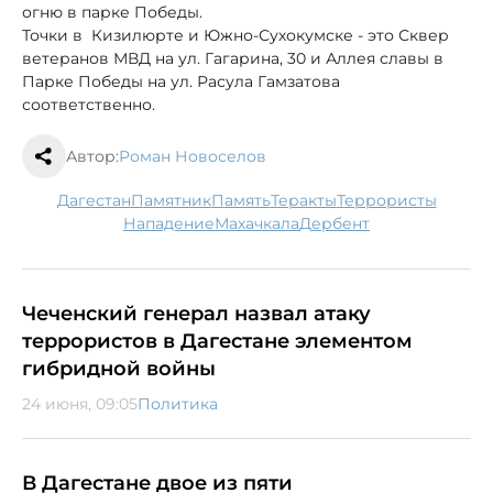
огню в парке Победы.
Точки в Кизилюрте и Южно-Сухокумске - это Сквер
ветеранов МВД на ул. Гагарина, 30 и Аллея славы в
Парке Победы на ул. Расула Гамзатова
соответственно.
Автор:
Роман Новоселов
Дагестан
памятник
память
теракты
террористы
нападение
Махачкала
Дербент
Чеченский генерал назвал атаку
террористов в Дагестане элементом
гибридной войны
24 июня, 09:05
Политика
В Дагестане двое из пяти