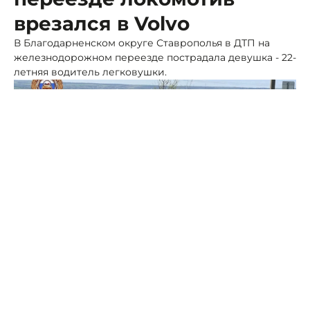
врезался в Volvo
В Благодарненском округе Ставрополья в ДТП на
железнодорожном переезде пострадала девушка - 22-
летняя водитель легковушки.
Фото: ГАИ СК
Происшествие случилось 21 апреля в 9:40 на трассе
Мокрая Буйвола - Красные Ключи — Дейнекин на
железнодорожном переезде, оборудованном
светофорной сигнализацией, но без шлагбаума.