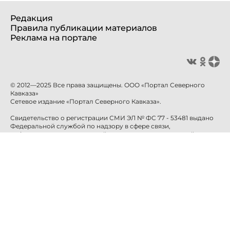
Редакция
Правила публикации материалов
Реклама на портале
© 2012—2025 Все права защищены. ООО «Портал Северного
Кавказа»
Сетевое издание «Портал Северного Кавказа».
Свидетельство о регистрации СМИ ЭЛ № ФС 77 - 53481 выдано
Федеральной службой по надзору в сфере связи,
информационных технологий и массовых коммуникаций
(Роскомнадзор) 10 апреля 2013 года.
Учредитель: ООО «Портал Северного Кавказа»
Главный редактор: Баканова Е.Н.
info@sevkavportal.ru
E-mail:
Телефон: +7-8652-226-226
При использовании информации гиперссылка на сайт
sevkavportal.ru
обязательна.