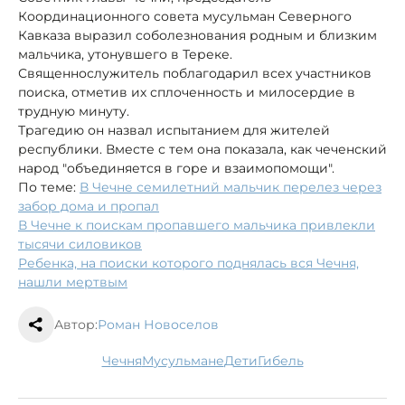
Координационного совета мусульман Северного
Кавказа выразил соболезнования родным и близким
мальчика, утонувшего в Тереке.
Священнослужитель поблагодарил всех участников
поиска, отметив их сплоченность и милосердие в
трудную минуту.
Трагедию он назвал испытанием для жителей
республики. Вместе с тем она показала, как чеченский
народ "объединяется в горе и взаимопомощи".
По теме:
В Чечне семилетний мальчик перелез через
забор дома и пропал
В Чечне к поискам пропавшего мальчика привлекли
тысячи силовиков
Ребенка, на поиски которого поднялась вся Чечня,
нашли мертвым
Автор:
Роман Новоселов
Чечня
мусульмане
дети
гибель