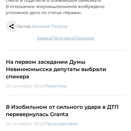
сняли и поделили в ближайшем банкомате
В отношении злоумышленников возбуждено
уголовное дело по статье «Кража».
Автор:
Алексей Петров
кража
Пятигорск
полиция
На первом заседании Думы
Невинномысска депутаты выбрали
спикера
25 сентября, 09:54
Политика
В Изобильном от сильного удара в ДТП
перевернулась Granta
25 сентября, 09:52
Происшествия