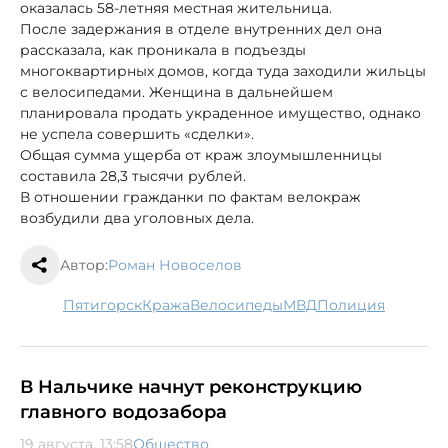
оказалась 58-летняя местная жительница.
После задержания в отделе внутренних дел она
рассказала, как проникала в подъезды
многоквартирных домов, когда туда заходили жильцы
с велосипедами. Женщина в дальнейшем
планировала продать украденное имущество, однако
не успела совершить «сделки».
Общая сумма ущерба от краж злоумышленницы
составила 28,3 тысячи рублей.
В отношении гражданки по фактам велокраж
возбудили два уголовных дела.
Автор:
Роман Новоселов
Пятигорск
кража
велосипеды
МВД
полиция
В Нальчике начнут реконструкцию
главного водозабора
19 августа, 13:58
Общество