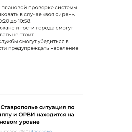
 плановой проверке системы
овать в случае «воя сирен».
20 до 10:58.
ожане и гости города смогут
ать не стоит.
службы смогут убедиться в
сти предупреждать население
 Ставрополье ситуация по
иппу и ОРВИ находится на
новом уровне
сентября, 08:03
Здоровье