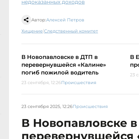
недоказанных доходов
Автор:
Алексей Петров
|
хищение
следственный комитет
В Новопавловске в ДТП в
В 
перевернувшейся «Калине»
пр
погиб пожилой водитель
23 с
23 сентября, 12:26
Происшествия
23 сентября 2025, 12:26
Происшествия
В Новопавловске в
перевернувшейся 