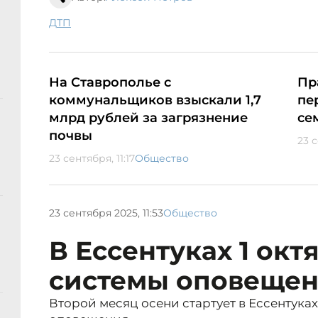
ДТП
На Ставрополье с
Пр
коммунальщиков взыскали 1,7
пе
млрд рублей за загрязнение
се
почвы
23 с
23 сентября, 11:17
Общество
23 сентября 2025, 11:53
Общество
В Ессентуках 1 окт
системы оповеще
Второй месяц осени стартует в Ессентука