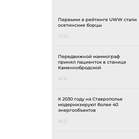
Первыми в рейтинге UWW стали
осетинские борцы
17:24
Передвижной маммограф
принял пациенток в станице
Каменнобродской
16:16
К 2030 году на Ставрополье
модернизируют более 40
энергообъектов
16:12