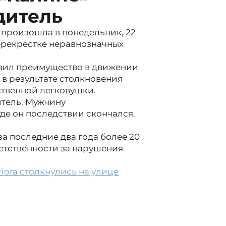
дитель
произошла в понедельник, 22
перекрестке неравнозначных
авил преимущество в движении
, в результате столкновения
твенной легковушки.
итель. Мужчину
де он последствии скончался.
а последние два года более 20
етственности за нарушения
iora столкнулись на улице