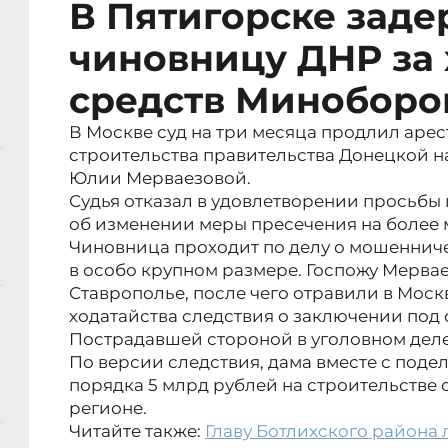
В Пятигорске заде
чиновницу ДНР за
средств Минобор
В Москве суд на три месяца продлил аре
строительства правительства Донецкой 
Юлии Мерваезовой.
Судья отказал в удовлетворении просьбы 
об изменении меры пресечения на более 
Чиновница проходит по делу о мошеннич
в особо крупном размере. Госпожу Мерва
Ставрополье, после чего отравили в Моск
ходатайства следствия о заключении под 
Пострадавшей стороной в уголовном дел
По версии следствия, дама вместе с поде
порядка 5 млрд рублей на строительстве
регионе.
Читайте также:
Главу Ботлихского района