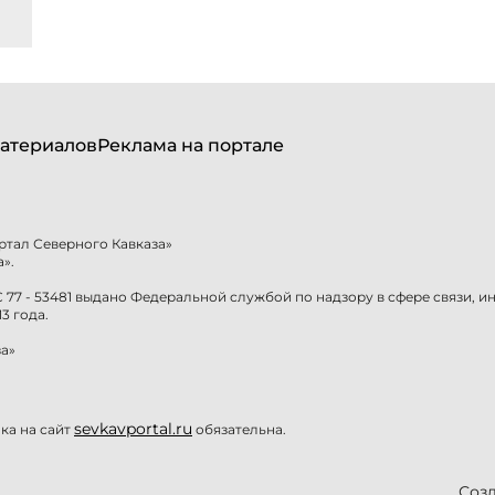
атериалов
Реклама на портале
ртал Северного Кавказа»
».
77 - 53481 выдано Федеральной службой по надзору в сфере связи, 
3 года.
а»
sevkavportal.ru
а на сайт
обязательна.
Созд