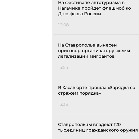
На фестивале автотуризма в
Нальчике пройдет флешмоб ко
Дню флага России
16:08
На Ставрополье вынесен
приговор организатору схемы
легализации мигрантов
15:54
В Хасавюрте прошла «Зарядка со
стражем порядка»
15:38
Ставропольцы владеют 120
тыс.единиц гражданского оружия