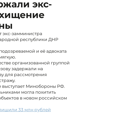
ржали экс-
 хищение
оны
ст экс-замминистра
народной республики ДНР
подозреваемой и её адвоката
мягкую.
естве организованной группой
езову задержали на
ву для рассмотрения
стражу.
е выступает Минобороны РФ.
льниками могла похитить
 объектов в новом российском
 лишили 33 млн рублей