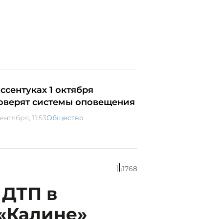
Ессентуках 1 октября
оверят системы оповещения
ентября, 11:53
Общество
1768
 ДТП в
«Калине»