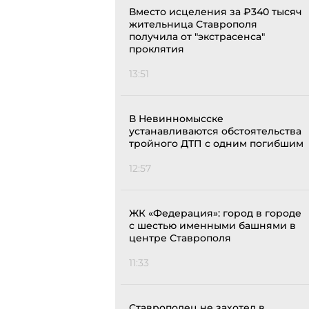
Вместо исцеления за ₽340 тысяч
жительница Ставрополя
получила от "экстрасенса"
проклятия
13:51
В Невинномысске
устанавливаются обстоятельства
тройного ДТП с одним погибшим
12:57
ЖК «Федерация»: город в городе
с шестью именными башнями в
центре Ставрополя
11:33
Ставрополец не захотел в