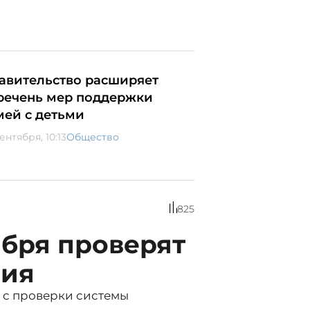
авительство расширяет
речень мер поддержки
мей с детьми
ентября, 10:13
Общество
825
ября проверят
ния
х с проверки системы