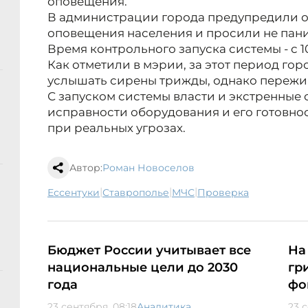
оповещения.
В администрации города предупредили о
оповещения населения и просили не паник
Время контрольного запуска системы - с 10:
Как отметили в мэрии, за этот период гор
услышать сирены трижды, однако пережив
С запуском системы власти и экстренные 
исправности оборудования и его готовно
при реальных угрозах.
Автор:
Роман Новоселов
|
|
|
Ессентуки
Ставрополье
МЧС
проверка
Бюджет России учитывает все
На
национальные цели до 2030
гр
года
фо
23 сентября, 08:18
Аналитика
23 