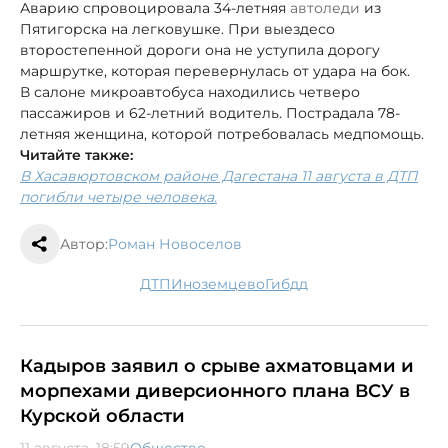
Аварию спровоцировала 34-летняя
автоледи
из
Пятигорска на легковушке. При выезде
со
второстепенной дороги она не уступила дорогу
маршрутке, которая перевернулась от удара на бок.
В салоне микроавтобуса находились четверо
пассажиров и 62-летний водитель. Пострадала 78-
летняя женщина, которой потребовалась медпомощь.
Читайте также:
В Хасавюртовском районе Дагестана 11 августа в ДТП
погибли четыре человека.
Автор:
Роман Новоселов
ДТП
Иноземцево
гибдд
Кадыров заявил о срыве ахматовцами и
морпехами диверсионного плана ВСУ в
Курской области
11 августа, 18:59
Общество