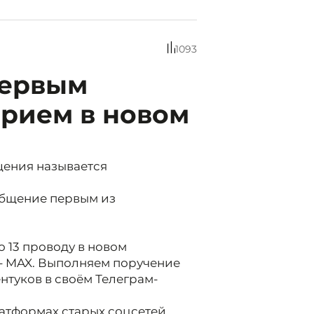
1093
первым
прием в новом
щения называется
общение первым из
о 13 проводу в новом
- MAX. Выполняем поручение
ентуков в своём Телеграм-
латформах старых соцсетей