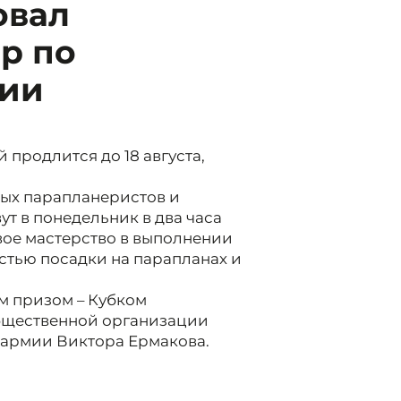
овал
р по
ции
 продлится до 18 августа,
ных парапланеристов и
ут в понедельник в два часа
вое мастерство в выполнении
стью посадки на парапланах и
м призом – Кубком
бщественной организации
 армии Виктора Ермакова.