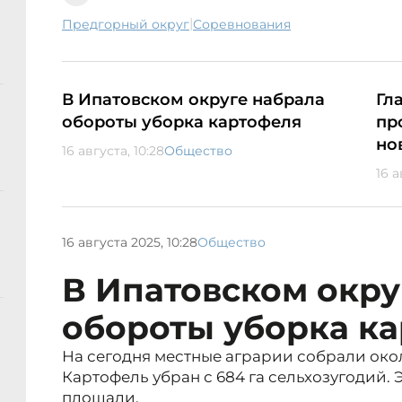
|
Предгорный округ
соревнования
В Ипатовском округе набрала
Гл
обороты уборка картофеля
пр
но
16 августа, 10:28
Общество
16 а
16 августа 2025, 10:28
Общество
В Ипатовском окру
обороты уборка к
На сегодня местные аграрии собрали окол
Картофель убран с 684 га сельхозугодий. 
площади.