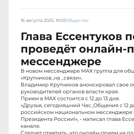
16 августа 2025, 10:02
Общество
Глава Ессентуков 
проведёт онлайн-
мессенджере
В новом мессенджере МАХ группа для об
«Крутников_на _связи».
Владимир Крутников анонсировал свое 
руководителей органов власти края.
Прием в МАХ состоится с 12 до 13 дня.
«Друзья, сегодняшний Час_Общения с 12 д
российском национальном мессенджере 
Президента России!», - написал глава Есс
канале.
Следует отметить, что онлайн-прием на п