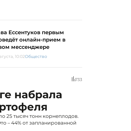
ава Ессентуков первым
оведёт онлайн-прием в
вом мессенджере
вгуста, 10:02
Общество
733
ге набрала
артофеля
о 25 тысяч тонн корнеплодов.
Это – 44% от запланированной