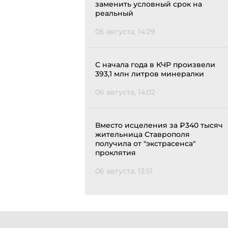
заменить условный срок на
реальный
06 августа, 14:29
С начала года в КЧР произвели
393,1 млн литров минералки
06 августа, 14:02
Вместо исцеления за ₽340 тысяч
жительница Ставрополя
получила от "экстрасенса"
проклятия
06 августа, 13:51