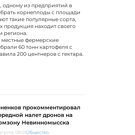
, одному из предприятий в
обрать корнеплоды с площади
ают такие популярные сорта,
Их продукция находит своего
и региона.
и местные фермерские
брали 60 тонн картофеля с
авила 200 центнеров с гектара.
ненков прокомментировал
ередной налет дронов на
омзону Невинномысска
вгуста, 09:01
Общество