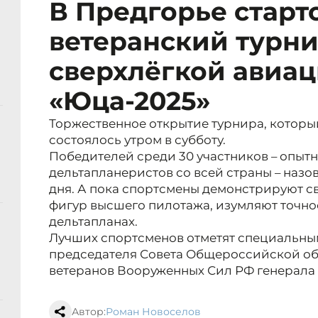
В Предгорье старт
ветеранский турни
сверхлёгкой авиа
«Юца-2025»
Торжественное открытие турнира, который
состоялось утром в субботу.
Победителей среди 30 участников – опыт
дельтапланеристов со всей страны – назов
дня. А пока спортсмены демонстрируют с
фигур высшего пилотажа, изумляют точно
дельтапланах.
Лучших спортсменов отметят специальны
председателя Совета Общероссийской о
ветеранов Вооруженных Сил РФ генерала
Автор:
Роман Новоселов