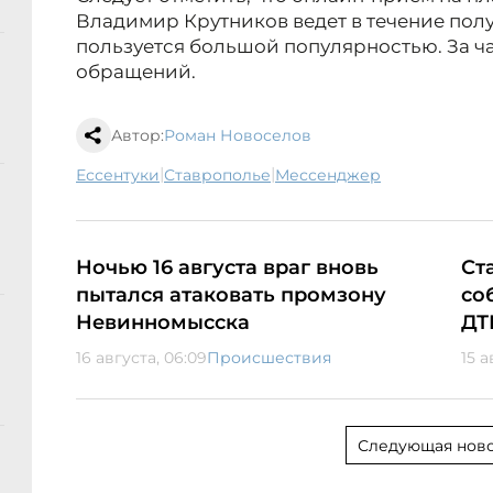
Владимир Крутников ведет в течение полу
пользуется большой популярностью. За час
обращений.
Автор:
Роман Новоселов
|
|
Ессентуки
Ставрополье
мессенджер
Ночью 16 августа враг вновь
Ст
пытался атаковать промзону
со
Невинномысска
ДТ
16 августа, 06:09
Происшествия
15 а
Следующая ново