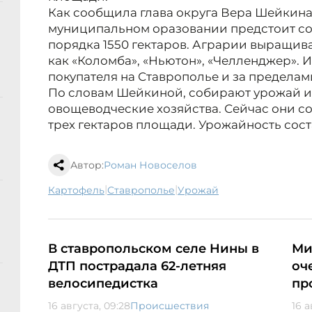
Как сообщила глава округа Вера Шейкина
муниципальном оразовании предстоит с
порядка 1550 гектаров. Аграрии выращив
как «Коломба», «Ньютон», «Челленджер». 
покупателя на Ставрополье и за пределам
По словам Шейкиной, собирают урожай 
овощеводческие хозяйства. Сейчас они со
трех гектаров площади. Урожайность сост
Автор:
Роман Новоселов
|
|
картофель
Ставрополье
урожай
В ставропольском селе Нины в
Ми
ДТП пострадала 62-летняя
оч
велосипедистка
пр
16 августа, 09:28
Происшествия
16 а