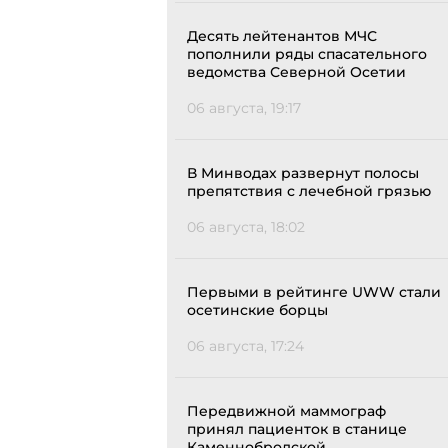
Десять лейтенантов МЧС
пополнили ряды спасательного
ведомства Северной Осетии
06 августа, 19:17
В Минводах развернут полосы
препятствия с лечебной грязью
06 августа, 18:02
Первыми в рейтинге UWW стали
осетинские борцы
06 августа, 17:24
Передвижной маммограф
принял пациенток в станице
Каменнобродской