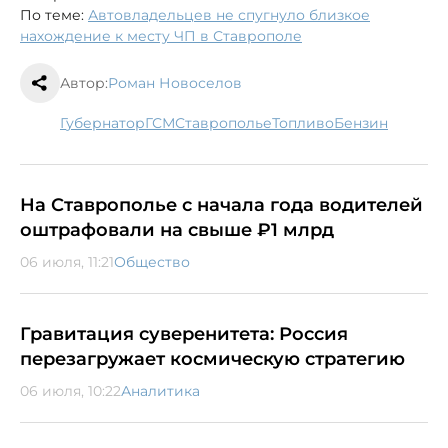
По теме:
Автовладельцев не спугнуло близкое
нахождение к месту ЧП в Ставрополе
Автор:
Роман Новоселов
губернатор
ГСМ
Ставрополье
топливо
бензин
На Ставрополье с начала года водителей
оштрафовали на свыше ₽1 млрд
06 июля, 11:21
Общество
Гравитация суверенитета: Россия
перезагружает космическую стратегию
06 июля, 10:22
Аналитика