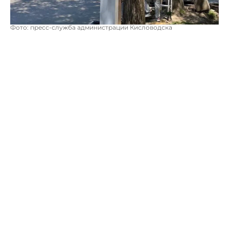
Фото: пресс-служба администрации Кисловодска
Это особенно удобно для тех, кто только что прибыл в
город и хочет сразу же сориентироваться. На стелах
обозначены направления к таким знаковым местам,
как Курортный бульвар, Главные нарзанные ванны,
Нарзанная галерея, Колоннада, Национальный парк
«Кисловодский», Комсомольский парк и Старое
озеро.
Глава Кисловодска Евгений Моисеев подчеркнул
важность нововведения для бальнеологической
здравницы.
«Для Кисловодска, как для курортного города, это
очень важно, чтобы гости, которые впервые посетили
Кисловодск, быстрее могли ориентироваться по
нашим главным достопримечательностям», – отметил
он.
В настоящее время подрядчик завершает работы по
установке и приведению конструкций в порядок:
снимает защитную пленку, убирает остатки бетона. В