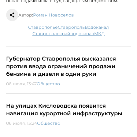
после подачи иска в суд надзорным ведомством.
Автор:
Роман Новоселов
Ставрополье
Ставрополь
водоканал
Ставрополькрайводоканал
МКД
Губернатор Ставрополья высказался
против ввода ограничений продажи
бензина и дизеля в одни руки
06 июля, 13:47
Общество
На улицах Кисловодска появится
навигация курортной инфраструктуры
06 июля, 13:24
Общество