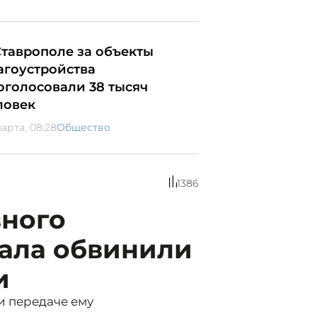
Ставрополе за объекты
агоустройства
оголосовали 38 тысяч
ловек
марта, 08:28
Общество
1386
вного
ала обвинили
и
и передаче ему