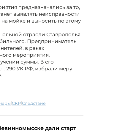
иятия предназначались за то,
танет выявлять неисправности
 на мойке и выносить по этому
нальной отрасли Ставрополья
обильного. Предприниматель
нителей, в раках
ного мероприятия.
учении суммы. В его
т. 290 УК РФ, избрали меру
.
|
|
енеры
СКР
следствие
Невинномысске дали старт