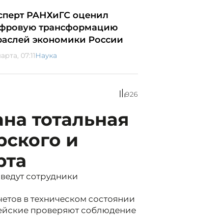
сперт РАНХиГС оценил
фровую трансформацию
раслей экономики России
арта, 07:11
Наука
926
на тотальная
рского и
рта
 ведут сотрудники
етов в техническом состоянии
цейские проверяют соблюдение