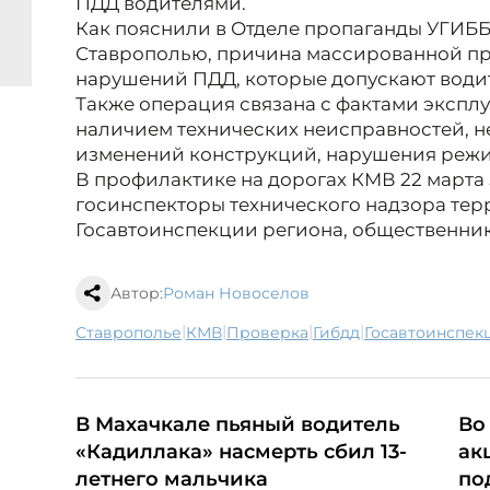
ПДД водителями.
Как пояснили в Отделе пропаганды УГИБ
Ставрополью, причина массированной пр
нарушений ПДД, которые допускают водит
Также операция связана с фактами эксплу
наличием технических неисправностей, 
изменений конструкций, нарушения режим
В профилактике на дорогах КМВ 22 марта
госинспекторы технического надзора те
Госавтоинспекции региона, общественни
Автор:
Роман Новоселов
|
|
|
|
Ставрополье
КМВ
проверка
гибдд
госавтоинспек
В Махачкале пьяный водитель
Во
«Кадиллака» насмерть сбил 13-
ак
летнего мальчика
по