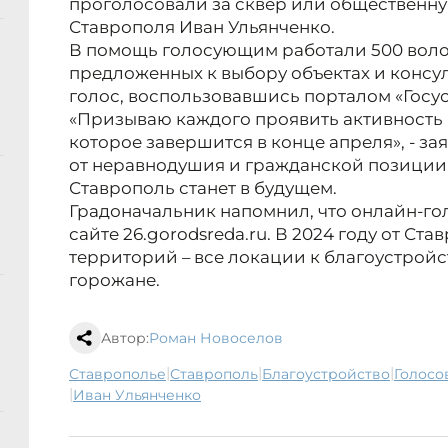
проголосовали за сквер или общественну
Ставрополя Иван Ульянченко.
В помощь голосующим работали 500 вол
предложенных к выбору объектах и консул
голос, воспользовавшись порталом «Госус
«Призываю каждого проявить активность и
которое завершится в конце апреля», - за
от неравнодушия и гражданской позиции 
Ставрополь станет в будущем.
Градоначальник напомнил, что онлайн-го
сайте 26.gorodsreda.ru. В 2024 году от Ста
территорий – все локации к благоустрой
горожане.
Автор:
Роман Новоселов
|
|
|
Ставрополье
Ставрополь
благоустройство
голос
|
Иван Ульянченко