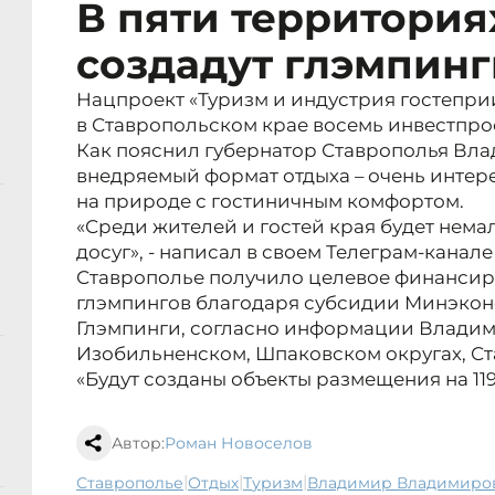
В пяти территория
создадут глэмпинги
Нацпроект «Туризм и индустрия гостепри
в Ставропольском крае восемь инвестпро
Как пояснил губернатор Ставрополья Вл
внедряемый формат отдыха – очень интере
на природе с гостиничным комфортом.
«Среди жителей и гостей края будет нем
досуг», - написал в своем Телеграм-канал
Ставрополье получило целевое финансир
глэмпингов благодаря субсидии Минэкон
Глэмпинги, согласно информации Владими
Изобильненском, Шпаковском округах, Ст
«Будут созданы объекты размещения на 119 
Автор:
Роман Новоселов
|
|
|
Ставрополье
отдых
туризм
Владимир Владимиро