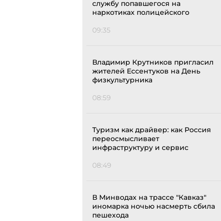
службу попавшегося на
наркотиках полицейского
09:35
Владимир Крутников пригласил
жителей Ессентуков на День
физкультурника
08:59
Туризм как драйвер: как Россия
переосмысливает
инфраструктуру и сервис
08:49
В Минводах на трассе "Кавказ"
иномарка ночью насмерть сбила
пешехода