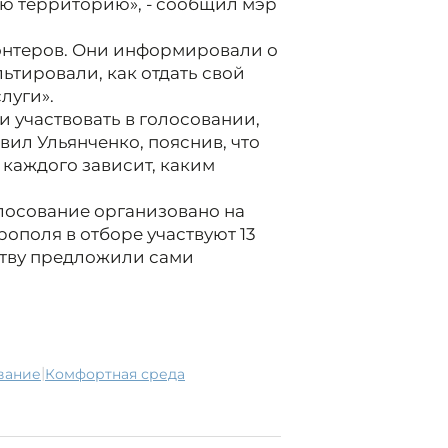
ю территорию», - сообщил мэр
онтеров. Они информировали о
ьтировали, как отдать свой
луги».
 участвовать в голосовании,
явил Ульянченко, пояснив, что
каждого зависит, каким
лосование организовано на
врополя в отборе участвуют 13
ству предложили сами
|
ование
комфортная среда