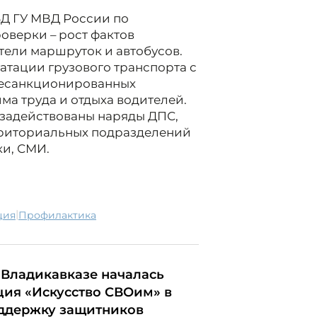
БД ГУ МВД России по
оверки – рост фактов
ели маршруток и автобусов.
атации грузового транспорта с
несанкционированных
а труда и отдыха водителей.
 задействованы наряды ДПС,
рриториальных подразделений
ки, СМИ.
|
ция
профилактика
 Владикавказе началась
ция «Искусство СВОим» в
ддержку защитников