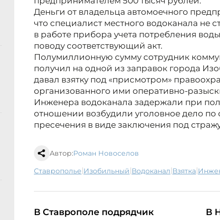
предпринимателем 500 тысяч рублей.
Деньги от владельца автомоечного предпр
что специалист местного водоканала не с
в работе прибора учета потребления воды
поводу соответствующий акт.
Полумиллионную сумму сотрудник комму
получил на одной из заправок города Из
давал взятку под «присмотром» правоохра
организованного ими оперативно-разыск
Инженера водоканала задержали при пол
отношении возбудили уголовное дело по с
пресечения в виде заключения под стражу
Автор:
Роман Новоселов
|
|
|
|
Ставрополье
Изобильный
водоканал
взятка
инж
В Ставрополе подрядчик
В 