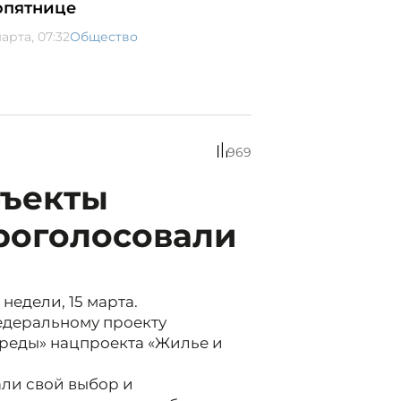
опятнице
арта, 07:32
Общество
969
бъекты
роголосовали
недели, 15 марта.
едеральному проекту
реды» нацпроекта «Жилье и
али свой выбор и