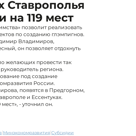
х Ставрополья
 на 119 мест
имства» позволит реализовать
ектов по созданию глэмпигнов.
адимир Владимиров,
сный, он позволяет отдохнуть
ало желающих провести так
е руководитель региона.
ование под создание
омразвития России.
рова, появятся в Предгорном,
аврополе и Ессентуках.
мест», - уточнил он.
|
|
в
минэкономразвития
субсидии