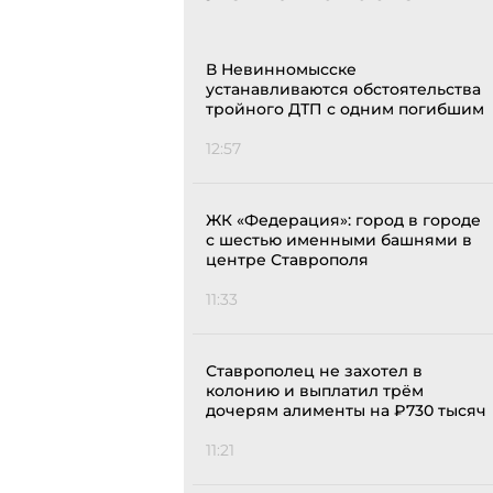
В Невинномысске
устанавливаются обстоятельства
тройного ДТП с одним погибшим
12:57
ЖК «Федерация»: город в городе
с шестью именными башнями в
центре Ставрополя
11:33
Ставрополец не захотел в
колонию и выплатил трём
дочерям алименты на ₽730 тысяч
11:21