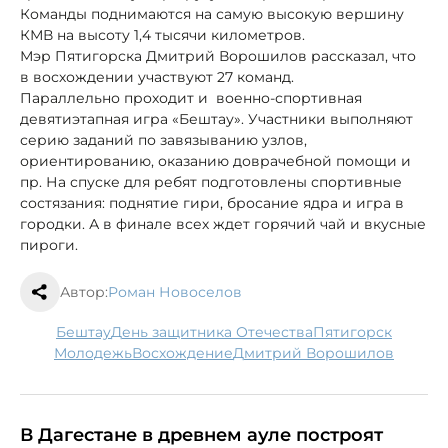
Команды поднимаются на самую высокую вершину
КМВ на высоту 1,4 тысячи километров.
Мэр Пятигорска Дмитрий Ворошилов рассказал, что
в восхождении участвуют 27 команд.
Параллельно проходит и военно-спортивная
девятиэтапная игра «Бештау». Участники выполняют
серию заданий по завязыванию узлов,
ориентированию, оказанию доврачебной помощи и
пр. На спуске для ребят подготовлены спортивные
состязания: поднятие гири, бросание ядра и игра в
городки. А в финале всех ждет горячий чай и вкусные
пироги.
Автор:
Роман Новоселов
Бештау
День защитника Отечества
Пятигорск
молодежь
восхождение
Дмитрий Ворошилов
В Дагестане в древнем ауле построят