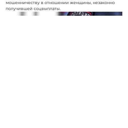
мошенничеству в отношении женщины, незаконно
получившей соцвыплаты.
Фото: МВД СК
По версии следствия, 70-летняя жительница села
Тукуй-Мектеб - мать троих детей, подала в
Пенсионный фонд липовые документы на еще двух
несуществующих детей.
Целью афёры стало получение денег от государства
по досрочной пенсии по старости. В результате
незаконных действий она незаконно получила