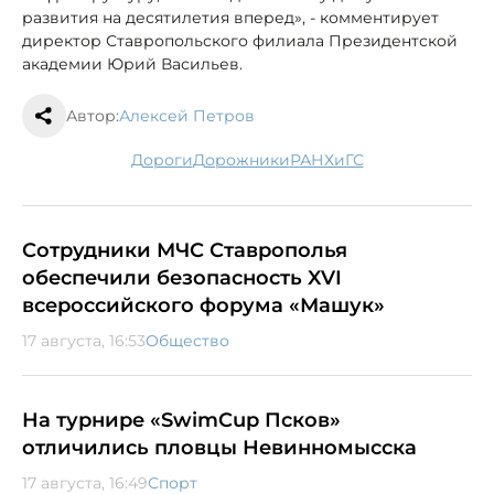
развития на десятилетия вперед», - комментирует
директор Ставропольского филиала Президентской
академии Юрий Васильев.
Автор:
Алексей Петров
дороги
дорожники
РАНХиГС
Сотрудники МЧС Ставрополья
обеспечили безопасность XVI
всероссийского форума «Машук»
17 августа, 16:53
Общество
На турнире «SwimCup Псков»
отличились пловцы Невинномысска
17 августа, 16:49
Спорт