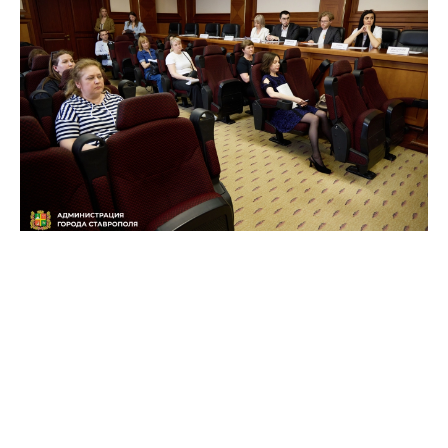
Фото: пресс-служба администрации Ставрополя
Накануне постоянно действующая рабочая группа, в
которую входят специалисты мэрии, налоговой
инспекции, правоохранителей и внебюджетных
фондов, обсудила основные направления в решении
проблемы.
«По итогам 2025 года удалось повысить ежемесячные
выплаты заработной платы работникам на 82362,65
тыс. руб, а с начала этого года рабочая группа провела
встречи с более 150 предпринимателями и
организациями. Крайне важно сохранить взятый в