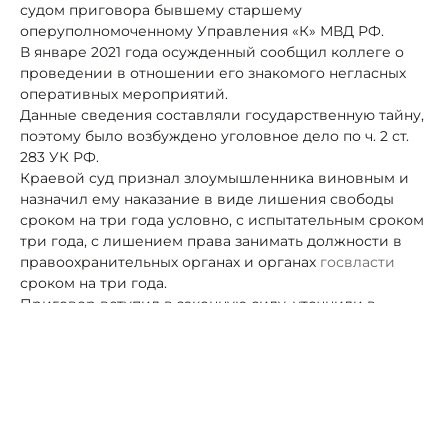
судом приговора бывшему старшему
оперуполномоченному Управления «К» МВД РФ.
В январе 2021 года осужденный сообщил коллеге о
проведении в отношении его знакомого негласных
оперативных мероприятий.
Данные сведения составляли государственную тайну,
поэтому было возбуждено уголовное дело по ч. 2 ст.
283 УК РФ.
Краевой суд признал злоумышленника виновным
и
назначил ему наказание в виде лишения свободы
сроком на три года условно, с испытательным сроком
три года, с лишением права занимать должности в
правоохранительных органах и органах
госвласти
сроком на три года.
Приговор вступил в законную силу, уточнили в
пресс-службе УФСБ по Ставропольскому краю.
Напомним, что Управление «К» — это подразделение
МВД, борющееся с преступлениями в сфере
информтехнологий
, с незаконным оборотом
радиоэлектронных средств и специальных
технических средств.