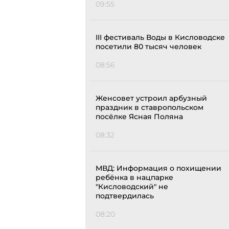
09:55
III фестиваль Воды в Кисловодске
посетили 80 тысяч человек
08:56
Женсовет устроил арбузный
праздник в ставропольском
посёлке Ясная Поляна
08:32
МВД: Информация о похищении
ребёнка в нацпарке
"Кисловодский" не
подтвердилась
08:20