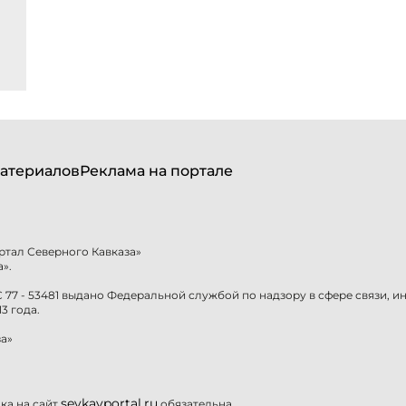
атериалов
Реклама на портале
ртал Северного Кавказа»
».
77 - 53481 выдано Федеральной службой по надзору в сфере связи, 
3 года.
а»
sevkavportal.ru
а на сайт
обязательна.