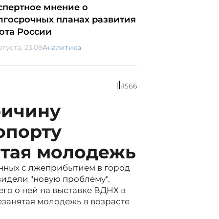
спертное мнение о
лгосрочных планах развития
ота России
вгуста, 23:09
Аналитика
1566
ричину
опорту
ятая молодежь
анных с лжеприбытием в город
видели "новую проблему".
го о ней на выставке ВДНХ в
незанятая молодежь в возрасте