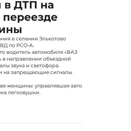
 в ДТП на
 переезде
щины
ния в селении Эльхотово
ВД по РСО-А.
то водитель автомобиля «ВАЗ
сь в направлении объездной
лы звука и светофора.
ии на запрещающие сигналы
две женщины: управлявшая авто
рка легковушки.