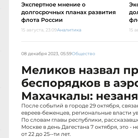
Экспертное мнение о
Эк
долгосрочных планах развития
до
флота России
фл
15 августа, 23:09
Аналитика
15 а
08 декабря 2023, 05:59
Общество
Меликов назвал п
беспорядков в аэр
Махачкалы: незан
После событий в городе 29 октября, связ
евреев-беженцев, региональные власти у
По словам главы республики, рассказавше
Москве в день Дагестана 7 октября, это - 
от 22 до 25--ти лет.