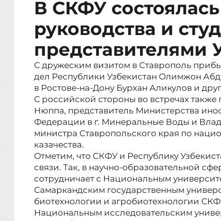
В СКФУ состоялась
руководства и студ
представителями 
С дружеским визитом в Ставрополь приб
дел Республики Узбекистан Олимжон Абду
в Ростове-на-Дону Бурхан Аликулов и дру
С российской стороны во встречах также
Нюппа, представитель Министерства ино
Федерации в г. Минеральные Воды и Влад
министра Ставропольского края по наци
казачества.
Отметим, что СКФУ и Республику Узбекис
связи. Так, в научно-образовательной сф
сотрудничает с Национальным университ
Самаркандским государственным универс
биотехнологии и агробиотехнологии СКФУ
Национальным исследовательским универс