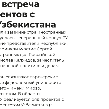
 встреча
ентов с
Узбекистана
ыли замминистра иностранных
ллаев, генеральный консул РУ
гие представители Республики.
 приняли участие Сергей
странных дел Российской
ислав Калхидов, заместитель
ональной политике и делам
тан связывают партнерские
ере федеральный университет
етом имени Мирзо,
итетом. В области
 реализуется ряд проектов с
итетом Узбекистана (г.