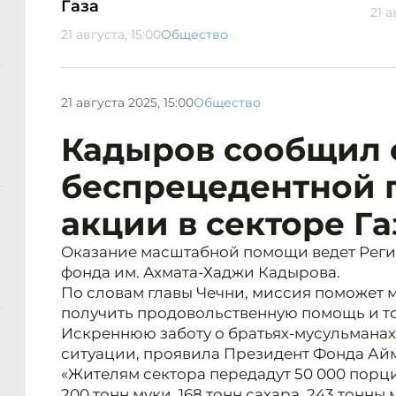
Газа
21 а
21 августа, 15:00
Общество
21 августа 2025, 15:00
Общество
Кадыров сообщил 
беспрецедентной 
акции в секторе Га
Оказание масштабной помощи ведет Рег
фонда им. Ахмата-Хаджи Кадырова.
По словам главы Чечни, миссия поможет 
получить продовольственную помощь и т
Искреннюю заботу о братьях-мусульманах
ситуации, проявила Президент Фонда Ай
«Жителям сектора передадут 50 000 порци
200 тонн муки, 168 тонн сахара, 243 тонн