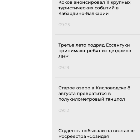
Коков анонсировал 11 крупных
туристических событий в
Кабардино-Балкарии
09:25
Третье лето подряд Ессентуки
принимают ребят из детдомов
ЛНР
09:19
Старое озеро в Кисловодске 8
августа превратится в
полукилометровый танцпол
09:12
Студенты побывали на выставке
Росреестра «Созидая