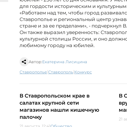
для гордости историческим и культурным
«Работаем над тем, чтобы город развивалс
Ставрополье и региональный центр узнав
стране и за ее пределами», - подчеркнул 
Он также выразил уверенность: Ставропо
культурной столицы России, и оно должн
любимому городу на юбилей.
Автор:
Екатерина Лисицина
|
|
Ставрополье
Ставрополь
конкурс
В Ставропольском крае в
В 
салатах крупной сети
вр
магазинов нашли кишечную
ма
палочку
21 а
21 августа, 12:41
Общество