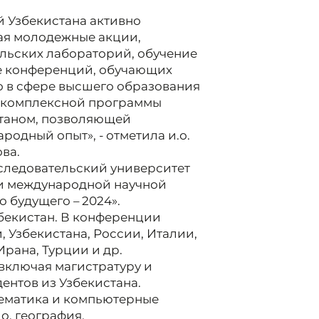
 Узбекистана активно
чая молодежные акции,
льских лабораторий, обучение
е конференций, обучающих
о в сфере высшего образования
ю комплексной программы
станом, позволяющей
одный опыт», - отметила и.о.
ва.
сследовательский университет
и международной научной
 будущего – 2024».
бекистан. В конференции
, Узбекистана, России, Италии,
Ирана, Турции и др.
 включая магистратуру и
ентов из Узбекистана.
ематика и компьютерные
о, география.