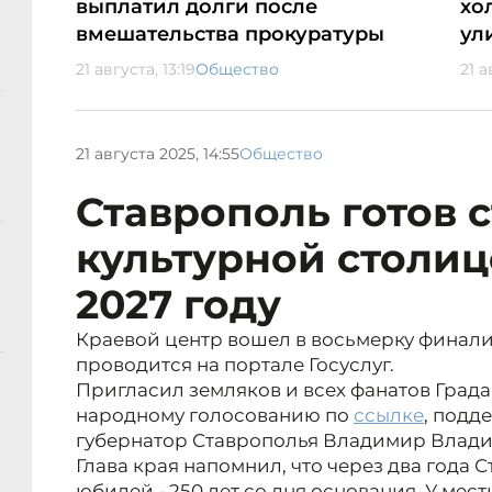
выплатил долги после
хо
вмешательства прокуратуры
ул
21 августа, 13:19
Общество
21 а
21 августа 2025, 14:55
Общество
Ставрополь готов с
культурной столиц
2027 году
Краевой центр вошел в восьмерку финали
проводится на портале Госуслуг.
Пригласил земляков и всех фанатов Града
народному голосованию по
ссылке
, подд
губернатор Ставрополья Владимир Влад
Глава края напомнил, что через два года
юбилей - 250 лет со дня основания. У мес