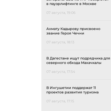
в пауэрлифтинге в Москве
07 августа, 19:06
Ахмату Кадырову присвоено
звание Героя Чечни
07 августа, 18:13
В Дагестане ищут подрядчика для
северного обхода Махачкалы
07 августа, 17:54
В Ингушетии поддержат 11
проектов развития туризма
07 августа, 17:15