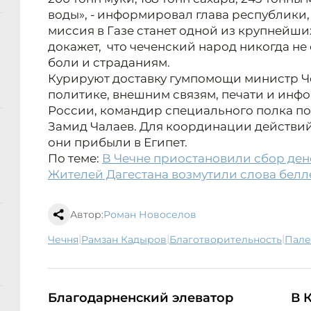
воды», - информировал глава республики, 
миссия в Газе станет одной из крупнейши
докажет, что чеченский народ никогда не
боли и страданиям.
Курируют доставку гумпомощи министр Ч
политике, внешним связям, печати и инф
России, командир специального полка по
Замид Чалаев. Для координации действий,
они прибыли в Египет.
По теме:
В Чечне приостановили сбор ден
Жителей Дагестана возмутили слова бел
Автор:
Роман Новоселов
|
|
|
Чечня
Рамзан Кадыров
благотворительность
Пал
Благодарненский элеватор
В 