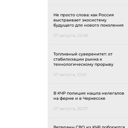
Не просто слова: как Россия
выстраивает экосистему
будущего для нового поколения
07 августа, 22:48
Топливный суверенитет: от
стабилизации рынка к
технологическому прорыву
07 августа, 21:02
В КЧР полиция нашла нелегалов
на ферме и в Черкесске
07 августа, 20:07
Ветераны СВО из КЧР поборются