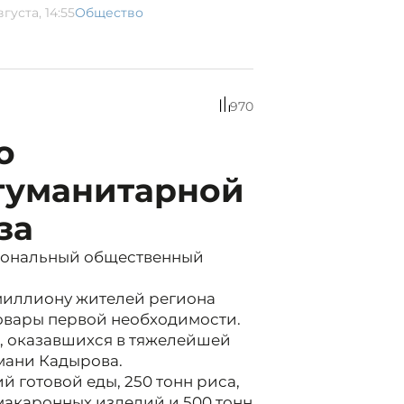
вгуста, 14:55
Общество
970
о
гуманитарной
за
иональный общественный
миллиону жителей региона
овары первой необходимости.
, оказавшихся в тяжелейшей
мани Кадырова.
й готовой еды, 250 тонн риса,
ы макаронных изделий и 500 тонн