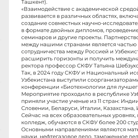
Ташкент).
«Взаимодействие с академической средой
развивается в различных областях, вклю
создание совместных научно-исследовате
в формате двойных дипломов, проведени
семинаров и другие проекты. Партнерств
между нашими странами является часть
сотрудничества между Россией и Узбеки
расширить горизонты и получить междунар
ректора профессор СКФУ Татьяна Шебзухо
Так, в 2024 году СКФУ и Национальный и
Узбекистана выступили соорганизаторам
конференции «Биотехнологии для лучшего
Мероприятие проходило в республике Уз
приняли участие ученые из 11 стран: Индии
Словении, Беларуси, Италии, Казахстана, 
Сейчас на всех образовательных уровнях,
колледж, обучаются в СКФУ более 200 студ
Основными направлениями являются мат
науки, нефтегазовое дело, таможенное дел