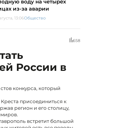
лодную воду на четырёх
ицах из-за аварии
вгуста, 13:06
Общество
658
тать
ей России в
стов конкурса, который
 Креста присоединиться к
ержав регион и его столицу,
имиров.
 Ставрополь встретит большой
тных жителей есть все поводы