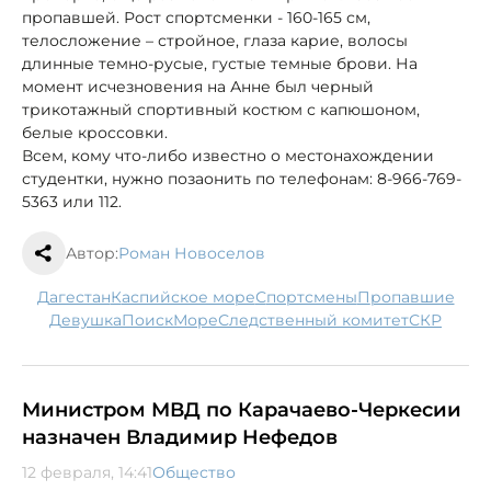
пропавшей. Рост спортсменки - 160-165 см,
телосложение – стройное, глаза карие, волосы
длинные темно-русые, густые темные брови. На
момент исчезновения на Анне был черный
трикотажный спортивный костюм с капюшоном,
белые кроссовки.
Всем, кому что-либо известно о местонахождении
студентки, нужно позаонить по телефонам: 8-966-769-
5363 или 112.
Автор:
Роман Новоселов
Дагестан
Каспийское море
спортсмены
пропавшие
девушка
поиск
море
следственный комитет
СКР
Министром МВД по Карачаево-Черкесии
назначен Владимир Нефедов
12 февраля, 14:41
Общество