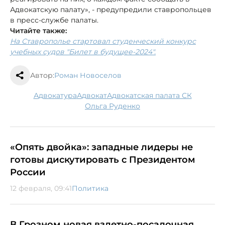
Адвокатскую палату», - предупредили ставропольцев
в пресс-службе палаты.
Читайте также:
На Ставрополье стартовал студенческий конкурс
учебных судов "Билет в будущее-2024".
Автор:
Роман Новоселов
адвокатура
адвокат
Адвокатская палата СК
Ольга Руденко
«Опять двойка»: западные лидеры не
готовы дискутировать с Президентом
России
12 февраля, 09:41
Политика
В Грозном новая взлетно-посадочная