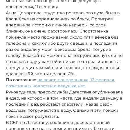
местные жители ищут 21-летнюю девушку с
воскресенья, 11 февраля.
Анна Цомартова, студентка ростовского вуза, была в
Каспийске на соревнованиях по боксу. Проиграв
впервые за историю личной карьеры, со слов
близких, она очень расстроилась. Спортсменка
покинула место проживания около пяти вечера без
телефона и каких-либо других вещей. В последний
раз ее видели у моря. Боксерша брела, понурив
голову. В какой-то момент она погрузилась чуть ли не
по пояс в воду у камней и никак не отреагировал на
предупредительный оклик очевидца, находящегося
вдалеке: «Эй, что ты делаешь?!».
По состоянию
на вечер понедельника, 12 февраля,
позитивных новостей о девушке нет.
Руководитель пресс-службы Дагестана опубликовала
видео, на котором в том месте, где видели девушку в
последний раз, работают спасатели. Раз за разом
водолазы погружаются в воду. Однако и эти поиски
пока не дают результата.
В СКР по Дагестану, сообщив о доследственной
проверке, еще раз напомнили приметы без вести