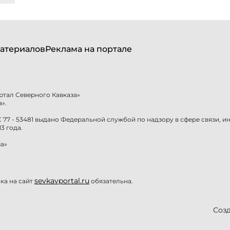
атериалов
Реклама на портале
ртал Северного Кавказа»
».
77 - 53481 выдано Федеральной службой по надзору в сфере связи, 
3 года.
а»
sevkavportal.ru
а на сайт
обязательна.
Созд