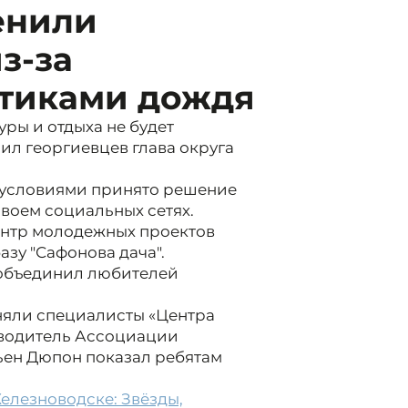
енили
з-за
тиками дождя
уры и отдыха не будет
ил георгиевцев глава округа
 условиями принято решение
своем социальных сетях.
ентр молодежных проектов
азу "Сафонова дача".
 объединил любителей
няли специалисты «Центра
ководитель Ассоциации
ьен Дюпон показал ребятам
лезноводске: Звёзды,