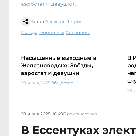
аэростат и девушки.
Автор:
Алексей Петров
|
|
погода
Георгиевск
синоптики
Насыщенные выходные в
В 
Железноводске: Звёзды,
ро
аэростат и девушки
на
сл
29 июня, 14:15
Общество
29 и
29 июня 2025, 16:49
Происшествия
В Ессентуках элек