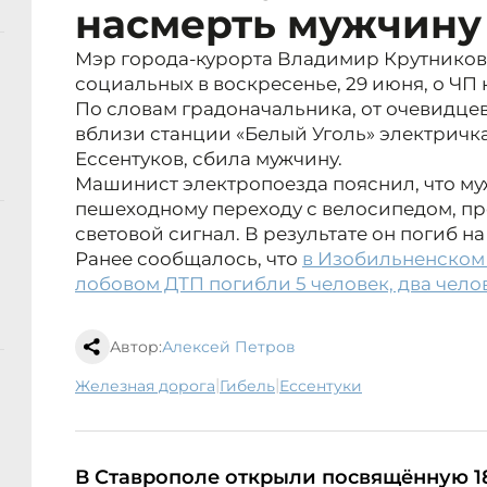
насмерть мужчину
Мэр города-курорта Владимир Крутнико
социальных в воскресенье, 29 июня, о ЧП 
По словам градоначальника, от очевидце
вблизи станции «Белый Уголь» электричк
Ессентуков, сбила мужчину.
Машинист электропоезда пояснил, что м
пешеходному переходу с велосипедом, п
световой сигнал. В результате он погиб на
Ранее сообщалось, что
в Изобильненском 
лобовом ДТП погибли 5 человек, два чело
Автор:
Алексей Петров
|
|
железная дорога
гибель
Ессентуки
В Ставрополе открыли посвящённую 1