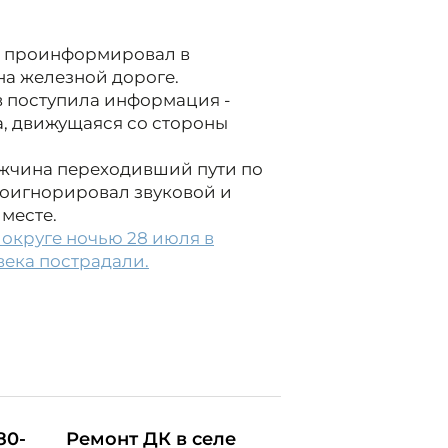
в проинформировал в
на железной дороге.
в поступила информация -
а, движущаяся со стороны
ужчина переходивший пути по
роигнорировал звуковой и
 месте.
округе ночью 28 июля в
века пострадали.
80-
Ремонт ДК в селе