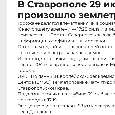
В Ставрополе 29 ию
произошло землет
Горожане делятся впечатлениями в социал
К настоящему времени — 17:28 сила и эп
неизвестен — Портал Северного Кавказа 
информации от официальных органов.
По словам одной из пользователей интерн
протрясло и люстра качалась немного".
Известно, что толчки ощущали жители поч
Ташле, 204-м квартале, северо-западе и 
города.
UPD: По данным Европейско-Средиземно
центра (EMSC), землетрясение магнитудой
Ставропольском крае.
Подземные толчки на глубине 35 км были
пригорода в 17:19.
Эпицентр располагался в 58 км к северу от
села Донского.