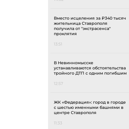
Вместо исцеления за ₽340 тысяч
жительница Ставрополя
получила от "экстрасенса"
проклятия
13:51
В Невинномысске
устанавливаются обстоятельства
тройного ДТП с одним погибшим
12:57
ЖК «Федерация»: город в городе
с шестью именными башнями в
центре Ставрополя
11:33