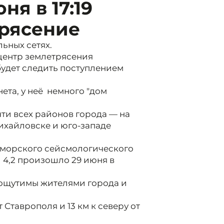
ня в 17:19
рясение
ьных сетях.
ицентр землетрясения
будет следить поступлением
ета, у неё немного "дом
ти всех районов города — на
Михайловске и юго-западе
морского сейсмологического
 4,2 произошло 29 июня в
 ощутимы жителями города и
 Ставрополя и 13 км к северу от