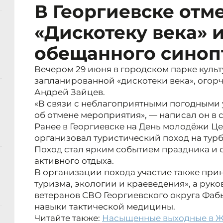
В Георгиевске отм
«Дискотеку века» и
обещанного синоп
Вечером 29 июня в городском парке культ
запланированной «дискотеки века», огорч
Андрей Зайцев.
«В связи с неблагоприятными погодными
об отмене мероприятия», — написал он в 
Ранее в Георгиевске на День молодёжи Ц
организовал туристический поход на турб
Поход стал ярким событием праздника и
активного отдыха.
В организации похода участие также при
туризма, экологии и краеведения», а ру
ветеранов СВО Георгиевского округа Фаб
навыки тактической медицины.
Читайте также:
Насыщенные выходные в Же