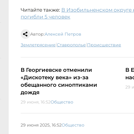
Читайте также:
В Изобильненском округе 
погибли 5 человек
Автор:
Алексей Петров
|
|
землетрясение
Ставрополье
происшествие
В Георгиевске отменили
В 
«Дискотеку века» из-за
на
обещанного синоптиками
29 
дождя
29 июня, 16:52
Общество
29 июня 2025, 16:52
Общество