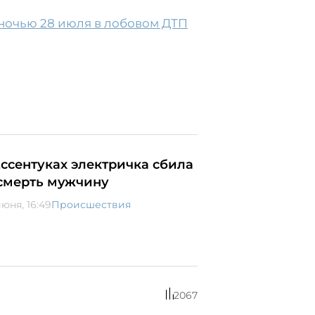
ночью 28 июля в лобовом ДТП
Ессентуках электричка сбила
смерть мужчину
июня, 16:49
Происшествия
2067