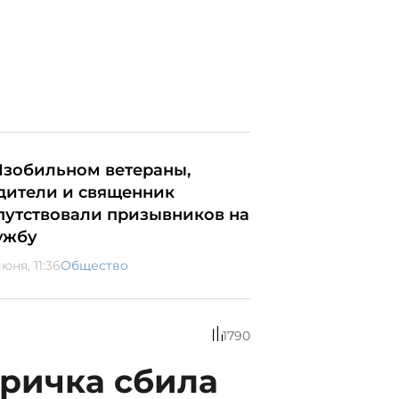
Изобильном ветераны,
дители и священник
путствовали призывников на
ужбу
юня, 11:36
Общество
1790
тричка сбила