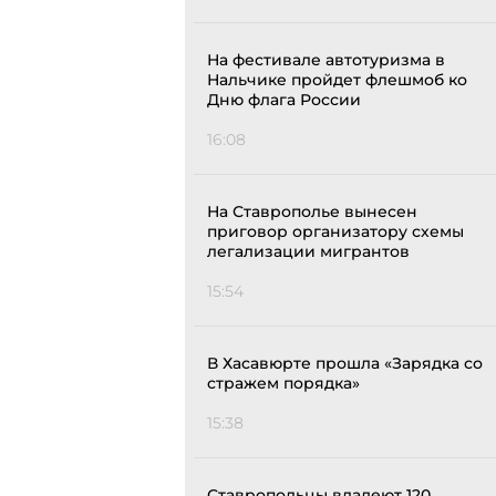
На фестивале автотуризма в
Нальчике пройдет флешмоб ко
Дню флага России
16:08
На Ставрополье вынесен
приговор организатору схемы
легализации мигрантов
15:54
В Хасавюрте прошла «Зарядка со
стражем порядка»
15:38
Ставропольцы владеют 120