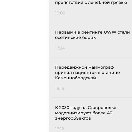
препятствия с лечебной грязью
18:02
Первыми в рейтинге UWW стали
осетинские борцы
17:24
Передвижной маммограф
принял пациенток в станице
Каменнобродской
16:16
К 2030 году на Ставрополье
модернизируют более 40
энергообъектов
16:12