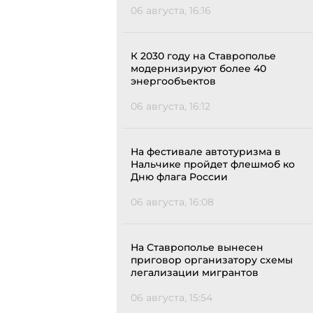
06 августа, 16:16
К 2030 году на Ставрополье
модернизируют более 40
энергообъектов
06 августа, 16:12
На фестивале автотуризма в
Нальчике пройдет флешмоб ко
Дню флага России
06 августа, 16:08
На Ставрополье вынесен
приговор организатору схемы
легализации мигрантов
06 августа, 15:54