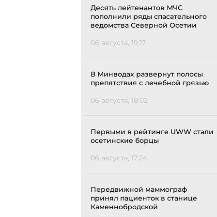
Десять лейтенантов МЧС
пополнили ряды спасательного
ведомства Северной Осетии
06 августа, 19:17
В Минводах развернут полосы
препятствия с лечебной грязью
06 августа, 18:02
Первыми в рейтинге UWW стали
осетинские борцы
06 августа, 17:24
Передвижной маммограф
принял пациенток в станице
Каменнобродской