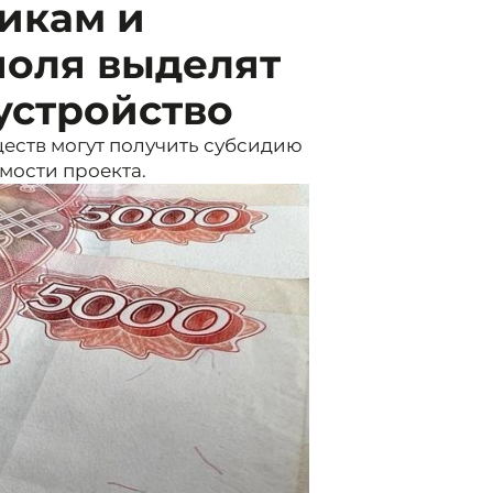
икам и
поля выделят
устройство
еств могут получить субсидию
имости проекта.