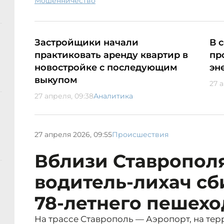
мошенничество
Застройщики начали
В 
практиковать аренду квартир в
пр
новостройке с последующим
эн
выкупом
27 
27 апреля, 09:38
Аналитика
27 апреля 2026, 09:55
Происшествия
Вблизи Ставропол
водитель-лихач сб
78-летнего пешехо
На трассе Ставрополь — Аэропорт, на те