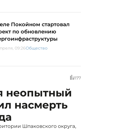
селе Покойном стартовал
оект по обновлению
ергоинфраструктуры
апреля, 09:26
Общество
1177
я неопытный
ил насмерть
да
рритории Шпаковского округа,