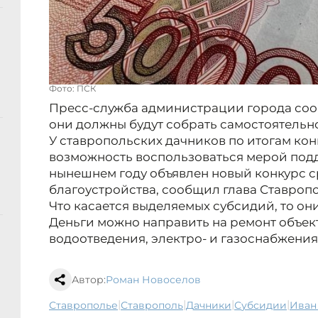
Фото: ПСК
Пресс-служба администрации города соо
они должны будут собрать самостоятельн
У ставропольских дачников по итогам кон
возможность воспользоваться мерой подд
нынешнем году объявлен новый конкурс с
благоустройства, сообщил глава Ставропо
Что касается выделяемых субсидий, то он
Деньги можно направить на ремонт объек
водоотведения, электро- и газоснабжения,
Автор:
Роман Новоселов
|
|
|
|
Ставрополье
Ставрополь
дачники
субсидии
Ива