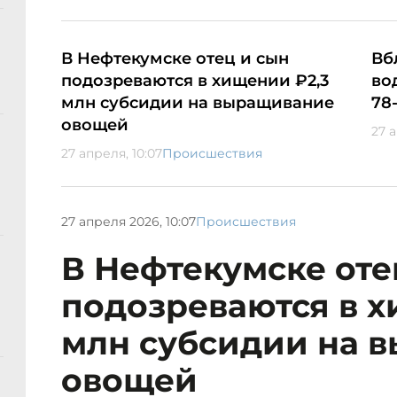
В Нефтекумске отец и сын
Вб
подозреваются в хищении ₽2,3
во
млн субсидии на выращивание
78
овощей
27 
27 апреля, 10:07
Происшествия
27 апреля 2026, 10:07
Происшествия
В Нефтекумске оте
подозреваются в х
млн субсидии на 
овощей