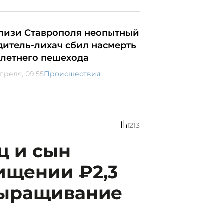
лизи Ставрополя неопытный
дитель-лихач сбил насмерть
-летнего пешехода
апреля, 09:55
Происшествия
1213
ц и сын
ищении ₽2,3
выращивание